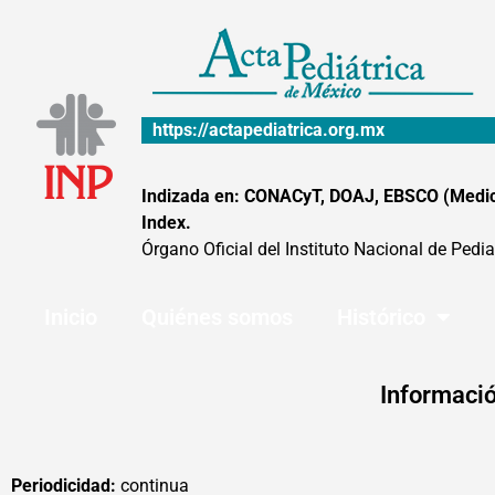
Ir
al
contenido
https://actapediatrica.org.mx
Indizada en: CONACyT, DOAJ, EBSCO (MedicLa
Index.
Órgano Oficial del Instituto Nacional de Pedia
Inicio
Quiénes somos
Histórico
Informació
Periodicidad:
continua