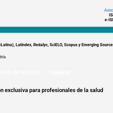
Avis
I
e-I
tina), Latindex, Redalyc, SciELO, Scopus y Emerging Sources
tría
Envío de artículos
Contacto
n exclusiva para profesionales de la salud