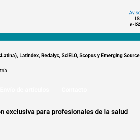
Avis
I
e-I
tina), Latindex, Redalyc, SciELO, Scopus y Emerging Sources
tría
Envío de artículos
Contacto
n exclusiva para profesionales de la salud