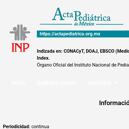
Ir
al
contenido
https://actapediatrica.org.mx
Indizada en: CONACyT, DOAJ, EBSCO (MedicLa
Index.
Órgano Oficial del Instituto Nacional de Pedia
Inicio
Quiénes somos
Histórico
Informació
Periodicidad:
continua