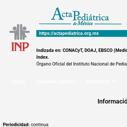
Ir
al
contenido
https://actapediatrica.org.mx
Indizada en: CONACyT, DOAJ, EBSCO (MedicLa
Index.
Órgano Oficial del Instituto Nacional de Pedia
Inicio
Quiénes somos
Histórico
Informació
Periodicidad:
continua