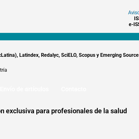
Avis
I
e-I
tina), Latindex, Redalyc, SciELO, Scopus y Emerging Sources
tría
Envío de artículos
Contacto
n exclusiva para profesionales de la salud