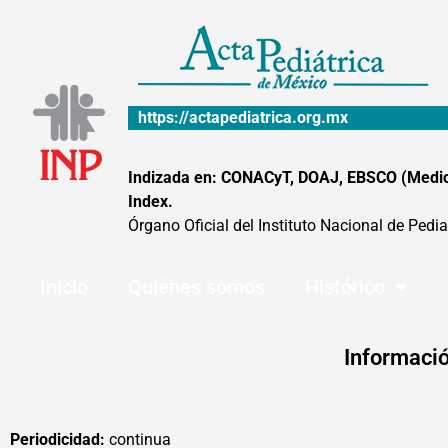
Ir
al
contenido
https://actapediatrica.org.mx
Indizada en: CONACyT, DOAJ, EBSCO (MedicLa
Index.
Órgano Oficial del Instituto Nacional de Pedia
Inicio
Quiénes somos
Histórico
Informació
Periodicidad:
continua