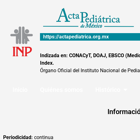
Ir
al
contenido
https://actapediatrica.org.mx
Indizada en: CONACyT, DOAJ, EBSCO (MedicLa
Index.
Órgano Oficial del Instituto Nacional de Pedia
Inicio
Quiénes somos
Histórico
Informació
Periodicidad:
continua