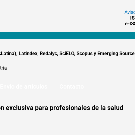
Avis
I
e-I
tina), Latindex, Redalyc, SciELO, Scopus y Emerging Sources
tría
Envío de artículos
Contacto
n exclusiva para profesionales de la salud