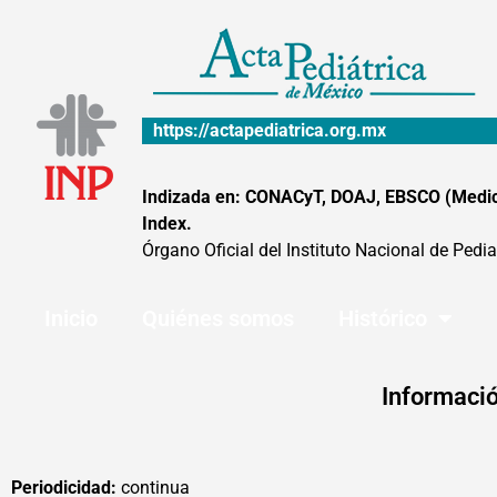
Ir
al
contenido
https://actapediatrica.org.mx
Indizada en: CONACyT, DOAJ, EBSCO (MedicLa
Index.
Órgano Oficial del Instituto Nacional de Pedia
Inicio
Quiénes somos
Histórico
Informació
Periodicidad:
continua