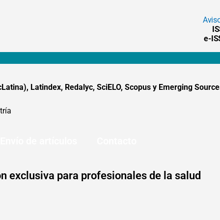
Avis
I
e-I
tina), Latindex, Redalyc, SciELO, Scopus y Emerging Sources
tría
Envío de artículos
Contacto
n exclusiva para profesionales de la salud