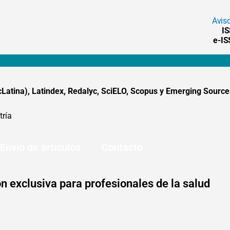
Avis
I
e-I
tina), Latindex, Redalyc, SciELO, Scopus y Emerging Sources
tría
Envío de artículos
Contacto
n exclusiva para profesionales de la salud