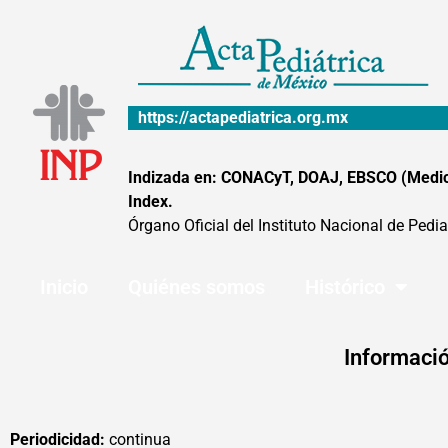
Ir
al
contenido
https://actapediatrica.org.mx
Indizada en: CONACyT, DOAJ, EBSCO (MedicLa
Index.
Órgano Oficial del Instituto Nacional de Pedia
Inicio
Quiénes somos
Histórico
Informació
Periodicidad:
continua