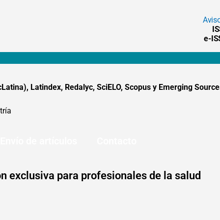
Avis
I
e-I
tina), Latindex, Redalyc, SciELO, Scopus y Emerging Sources
tría
Envío de artículos
Contacto
n exclusiva para profesionales de la salud