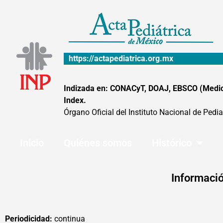
Ir
al
contenido
https://actapediatrica.org.mx
Indizada en: CONACyT, DOAJ, EBSCO (MedicLa
Index.
Órgano Oficial del Instituto Nacional de Pedia
Inicio
Quiénes somos
Histórico
Informació
Periodicidad:
continua