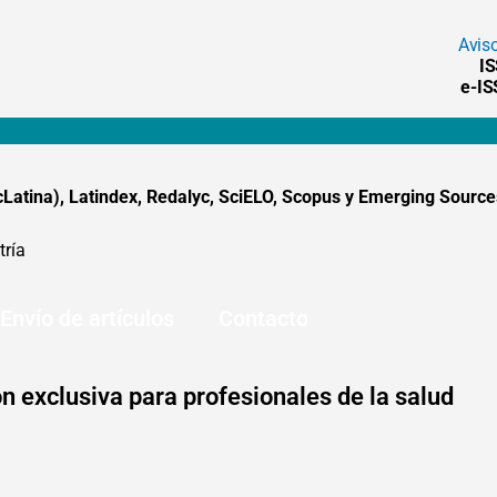
Avis
I
e-I
tina), Latindex, Redalyc, SciELO, Scopus y Emerging Sources
tría
Envío de artículos
Contacto
n exclusiva para profesionales de la salud