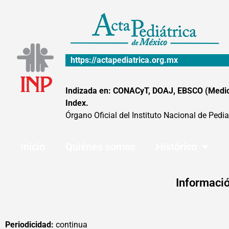
Ir
al
contenido
https://actapediatrica.org.mx
Indizada en: CONACyT, DOAJ, EBSCO (MedicLa
Index.
Órgano Oficial del Instituto Nacional de Pedia
Inicio
Quiénes somos
Histórico
Informació
Periodicidad:
continua