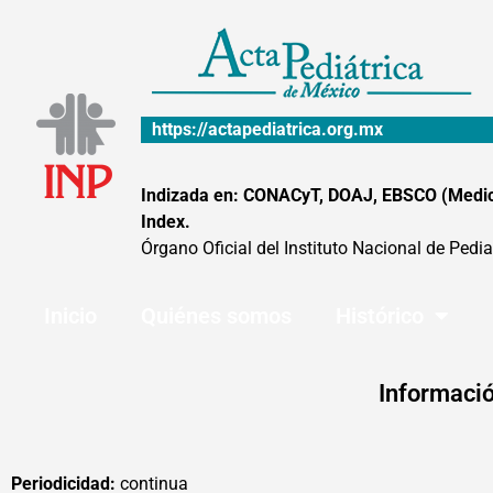
Ir
al
contenido
https://actapediatrica.org.mx
Indizada en: CONACyT, DOAJ, EBSCO (MedicLa
Index.
Órgano Oficial del Instituto Nacional de Pedia
Inicio
Quiénes somos
Histórico
Informació
Periodicidad:
continua