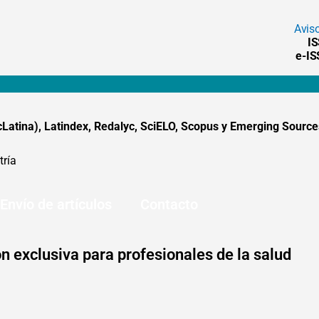
Avis
I
e-I
tina), Latindex, Redalyc, SciELO, Scopus y Emerging Sources
tría
Envío de artículos
Contacto
n exclusiva para profesionales de la salud