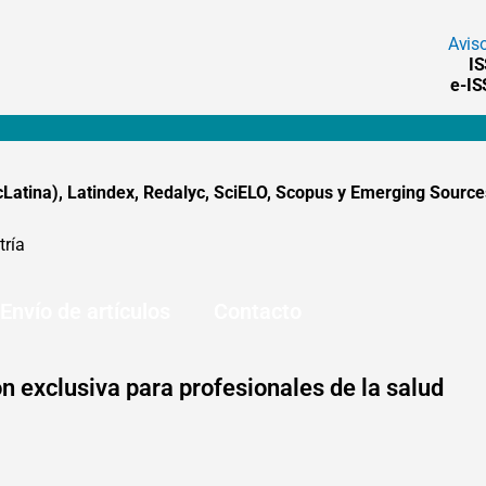
Avis
I
e-I
tina), Latindex, Redalyc, SciELO, Scopus y Emerging Sources
tría
Envío de artículos
Contacto
n exclusiva para profesionales de la salud