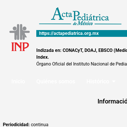
Ir
al
contenido
https://actapediatrica.org.mx
Indizada en: CONACyT, DOAJ, EBSCO (MedicLa
Index.
Órgano Oficial del Instituto Nacional de Pedia
Inicio
Quiénes somos
Histórico
Informació
Periodicidad:
continua