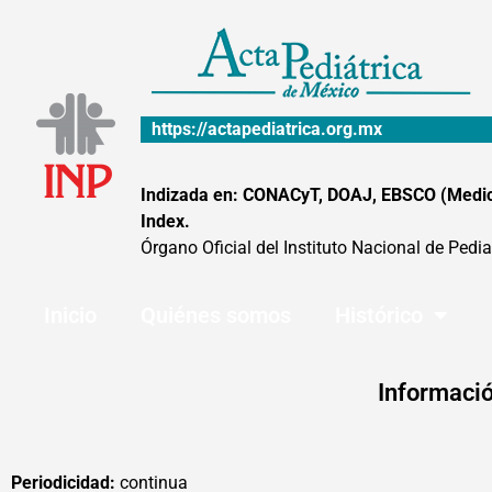
Ir
al
contenido
https://actapediatrica.org.mx
Indizada en: CONACyT, DOAJ, EBSCO (MedicLa
Index.
Órgano Oficial del Instituto Nacional de Pedia
Inicio
Quiénes somos
Histórico
Informació
Periodicidad:
continua