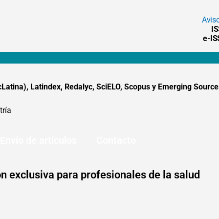
Avis
I
e-I
tina), Latindex, Redalyc, SciELO, Scopus y Emerging Sources
tría
Envío de artículos
Contacto
n exclusiva para profesionales de la salud