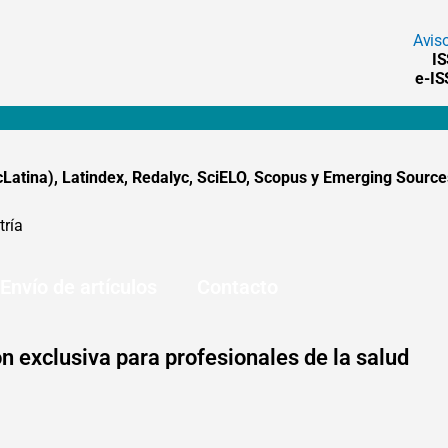
Avis
I
e-I
tina), Latindex, Redalyc, SciELO, Scopus y Emerging Sources
tría
Envío de artículos
Contacto
n exclusiva para profesionales de la salud