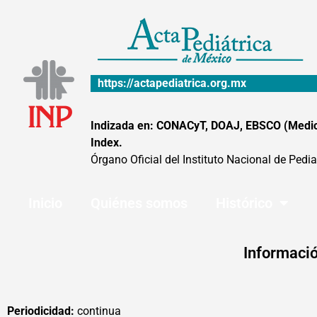
Ir
al
contenido
https://actapediatrica.org.mx
Indizada en: CONACyT, DOAJ, EBSCO (MedicLa
Index.
Órgano Oficial del Instituto Nacional de Pedia
Inicio
Quiénes somos
Histórico
Informació
Periodicidad:
continua