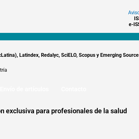
Avis
I
e-I
tina), Latindex, Redalyc, SciELO, Scopus y Emerging Sources
tría
Envío de artículos
Contacto
n exclusiva para profesionales de la salud