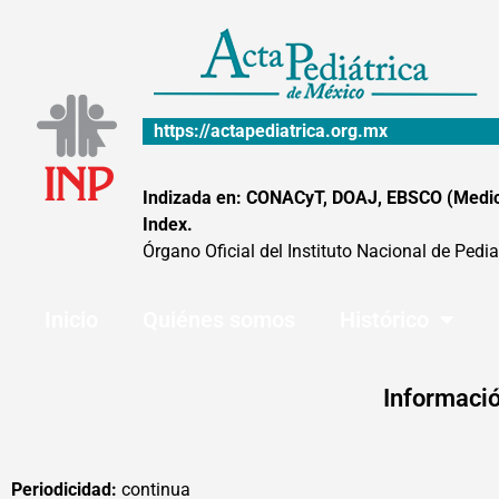
Ir
al
contenido
https://actapediatrica.org.mx
Indizada en: CONACyT, DOAJ, EBSCO (MedicLa
Index.
Órgano Oficial del Instituto Nacional de Pedia
Inicio
Quiénes somos
Histórico
Informació
Periodicidad:
continua