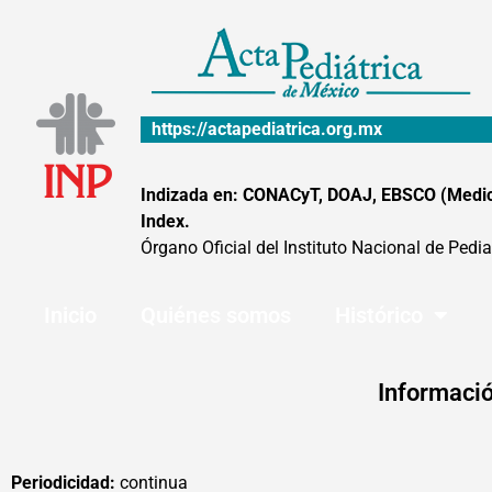
Ir
al
contenido
https://actapediatrica.org.mx
Indizada en: CONACyT, DOAJ, EBSCO (MedicLa
Index.
Órgano Oficial del Instituto Nacional de Pedia
Inicio
Quiénes somos
Histórico
Informació
Periodicidad:
continua