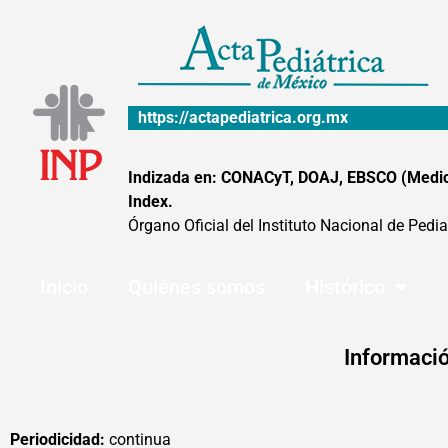
Ir
al
contenido
https://actapediatrica.org.mx
Indizada en: CONACyT, DOAJ, EBSCO (MedicLa
Index.
Órgano Oficial del Instituto Nacional de Pedia
Inicio
Quiénes somos
Histórico
Informació
Periodicidad:
continua