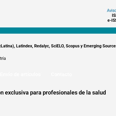
Avis
I
e-I
tina), Latindex, Redalyc, SciELO, Scopus y Emerging Sources
tría
Envío de artículos
Contacto
n exclusiva para profesionales de la salud