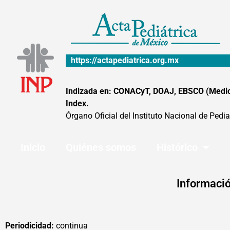
Ir
al
contenido
https://actapediatrica.org.mx
Indizada en: CONACyT, DOAJ, EBSCO (MedicLa
Index.
Órgano Oficial del Instituto Nacional de Pedia
Inicio
Quiénes somos
Histórico
Informació
Periodicidad:
continua