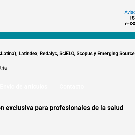
Avis
I
e-I
tina), Latindex, Redalyc, SciELO, Scopus y Emerging Sources
tría
Envío de artículos
Contacto
n exclusiva para profesionales de la salud