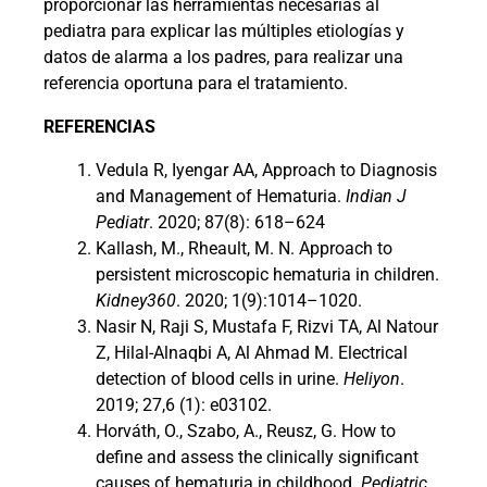
proporcionar las herramientas necesarias al
pediatra para explicar las múltiples etiologías y
datos de alarma a los padres, para realizar una
referencia oportuna para el tratamiento.
REFERENCIAS
Vedula R, Iyengar AA, Approach to Diagnosis
and Management of Hematuria.
Indian J
Pediatr
. 2020; 87(8): 618–624
Kallash, M., Rheault, M. N. Approach to
persistent microscopic hematuria in children.
Kidney360
. 2020; 1(9):1014–1020.
Nasir N, Raji S, Mustafa F, Rizvi TA, Al Natour
Z, Hilal-Alnaqbi A, Al Ahmad M. Electrical
detection of blood cells in urine.
Heliyon
.
2019; 27,6 (1): e03102.
Horváth, O., Szabo, A., Reusz, G. How to
define and assess the clinically significant
causes of hematuria in childhood.
Pediatric