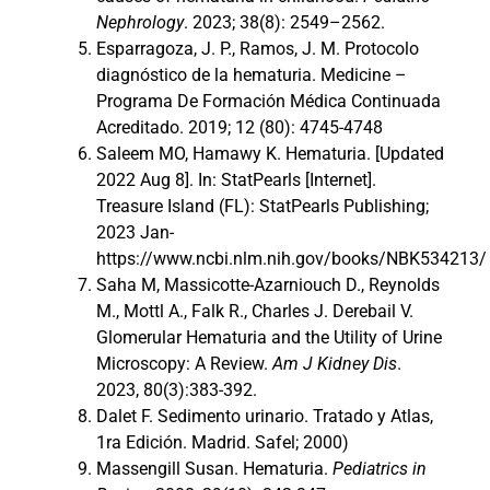
Nephrology
. 2023; 38(8): 2549–2562.
Esparragoza, J. P., Ramos, J. M. Protocolo
diagnóstico de la hematuria. Medicine –
Programa De Formación Médica Continuada
Acreditado. 2019; 12 (80): 4745-4748
Saleem MO, Hamawy K. Hematuria. [Updated
2022 Aug 8]. In: StatPearls [Internet].
Treasure Island (FL): StatPearls Publishing;
2023 Jan-
https://www.ncbi.nlm.nih.gov/books/NBK534213/
Saha M, Massicotte-Azarniouch D., Reynolds
M., Mottl A., Falk R., Charles J. Derebail V.
Glomerular Hematuria and the Utility of Urine
Microscopy: A Review.
Am J Kidney Dis
.
2023, 80(3):383-392.
Dalet F. Sedimento urinario. Tratado y Atlas,
1ra Edición. Madrid. Safel; 2000)
Massengill Susan. Hematuria.
Pediatrics in