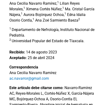
1
Ana Cecilia Navarro Ramírez,
Lilian Reyes
1
1
Morales,
Ximena Cortés Núñez,
Ma. Cristal García
1
1
Nájera,
Aurora Bojórquez Ochoa,
Edna Idalia
1
2
Osorio Contla,
Ana Zoé Sarmiento Baeza
1
Departamento de Nefrología, Instituto Nacional de
Pediatría.
2
Universidad Popular del Estado de Tlaxcala.
Recibido:
14 de agosto 2023
Aceptado:
25 de abril 2024
Correspondencia
Ana Cecilia Navarro Ramírez
ac.navarror@gmail.com
Este artículo debe citarse como:
Navarro-Ramírez
AC, Reyes-Morales L, Cortés-Núñez X, García-Nájera
MC, Bojórquez-Ochoa A, Osorio-Contla EI,
Sarmiento-Baeza. Abordaje inicial de hematuria en