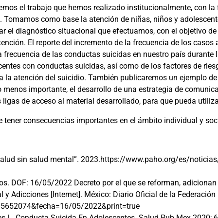
mos el trabajo que hemos realizado institucionalmente, con la 
tal. Tomamos como base la atención de niñas, niños y adolescen
ar el diagnóstico situacional que efectuamos, con el objetivo de 
ención. El reporte del incremento de la frecuencia de los casos 
 la frecuencia de las conductas suicidas en nuestro país durant
scentes con conductas suicidas, así como de los factores de ries
 la atención del suicidio. También publicaremos un ejemplo de l
o menos importante, el desarrollo de una estrategia de comunica
 ligas de acceso al material desarrollado, para que pueda utiliza
e tener consecuencias importantes en el ámbito individual y soci
alud sin salud mental”. 2023.https://www.paho.org/es/noticias
s. DOF: 16/05/2022 Decreto por el que se reforman, adicionan 
 y Adicciones [Internet]. México: Diario Oficial de la Federació
o=5652074&fecha=16/05/2022&print=true
les L. Conducta Suicida En Adolescentes. Salud Pub Mex 2020; 6