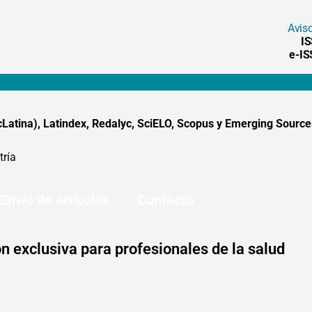
Avis
I
e-I
tina), Latindex, Redalyc, SciELO, Scopus y Emerging Sources
tría
Envío de artículos
Contacto
n exclusiva para profesionales de la salud