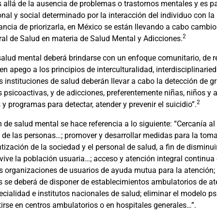
llá de la ausencia de problemas o trastornos mentales y es par
nal y social determinado por la interacción del individuo con la 
ncia de priorizarla, en México se están llevando a cabo cambio
2
ral de Salud en materia de Salud Mental y Adicciones.
salud mental deberá brindarse con un enfoque comunitario, de re
 apego a los principios de interculturalidad, interdisciplinarieda
s instituciones de salud deberán llevar a cabo la detección de 
psicoactivas, y de adicciones, preferentemente niñas, niños y 
2
y programas para detectar, atender y prevenir el suicidio”.
n de salud mental se hace referencia a lo siguiente: “Cercanía al
 de las personas…; promover y desarrollar medidas para la toma
tización de la sociedad y el personal de salud, a fin de disminui
ive la población usuaria…; acceso y atención integral continua e
las organizaciones de usuarios de ayuda mutua para la atención; 
s se deberá de disponer de establecimientos ambulatorios de ate
ecialidad e institutos nacionales de salud; eliminar el modelo psi
irse en centros ambulatorios o en hospitales generales…”.