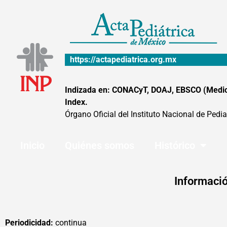
Ir
al
contenido
https://actapediatrica.org.mx
Indizada en: CONACyT, DOAJ, EBSCO (MedicLa
Index.
Órgano Oficial del Instituto Nacional de Pedia
Inicio
Quiénes somos
Histórico
Informació
Periodicidad:
continua