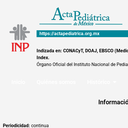
Ir
al
contenido
https://actapediatrica.org.mx
Indizada en: CONACyT, DOAJ, EBSCO (MedicLa
Index.
Órgano Oficial del Instituto Nacional de Pedia
Inicio
Quiénes somos
Histórico
Informació
Periodicidad:
continua