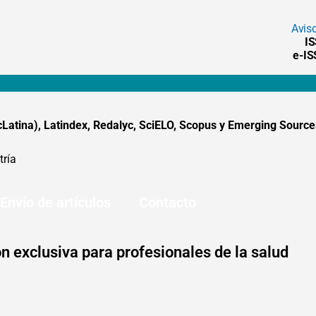
Avis
I
e-I
tina), Latindex, Redalyc, SciELO, Scopus y Emerging Sources
tría
Envío de artículos
Contacto
n exclusiva para profesionales de la salud