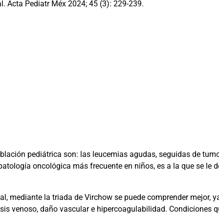
l. Acta Pediatr Méx 2024; 45 (3): 229-239.
blación pediátrica son: las leucemias agudas, seguidas de tumo
patología oncológica más frecuente en niños, es a la que se le 
ual, mediante la triada de Virchow se puede comprender mejor, y
tasis venoso, daño vascular e hipercoagulabilidad. Condiciones 