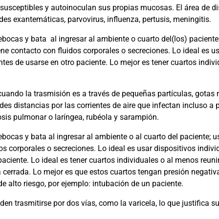
 susceptibles y autoinoculan sus propias mucosas. El área de di
s exantemáticas, parvovirus, influenza, pertusis, meningitis.
ebocas y bata
al ingresar al ambiente o cuarto del(los) paciente
ene contacto con fluidos corporales o secreciones. Lo ideal es us
tes de usarse en otro paciente. Lo mejor es tener cuartos indivi
cuando la trasmisión es a través de pequeñas partículas, gotas
es distancias por las corrientes de aire que infectan incluso a 
osis pulmonar o laríngea, rubéola y sarampión.
bocas y bata al ingresar al ambiente o al cuarto del paciente; u
os corporales o secreciones. Lo ideal es usar dispositivos indivi
aciente. Lo ideal es tener cuartos individuales o al menos reun
 cerrada. Lo mejor es que estos cuartos tengan presión negativ
de alto riesgo, por ejemplo: intubación de un paciente.
 trasmitirse por dos vías, como la varicela, lo que justifica su