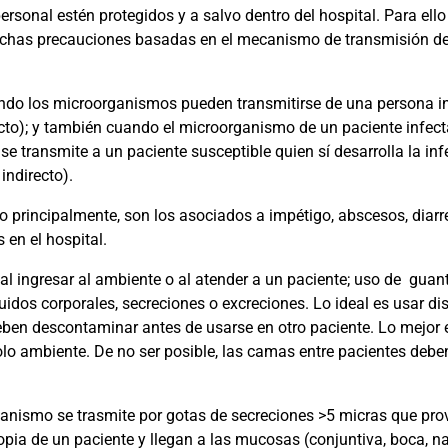
rsonal estén protegidos y a salvo dentro del hospital. Para ello 
 dichas precauciones basadas en el mecanismo de transmisión de
ndo los microorganismos pueden transmitirse de una persona in
cto); y también cuando el microorganismo de un paciente infecta
se transmite a un paciente susceptible quien sí desarrolla la i
indirecto).
 principalmente, son los asociados a impétigo, abscesos, diar
 en el hospital.
al ingresar al ambiente o al atender a un paciente; uso de
guant
uidos corporales, secreciones o excreciones. Lo ideal es usar di
deben descontaminar antes de usarse en otro paciente. Lo mejor 
lo ambiente. De no ser posible, las camas entre pacientes deb
nismo se trasmite por gotas de secreciones >5 micras que provi
copia de un paciente y llegan a las mucosas (conjuntiva, boca, n