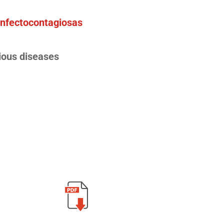
infectocontagiosas
tious diseases