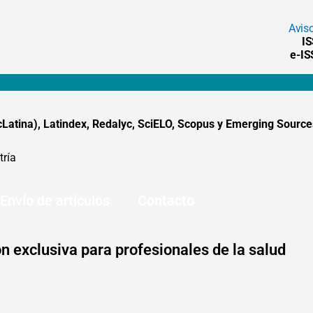
Avis
I
e-I
tina), Latindex, Redalyc, SciELO, Scopus y Emerging Sources
tría
Envío de artículos
Contacto
n exclusiva para profesionales de la salud