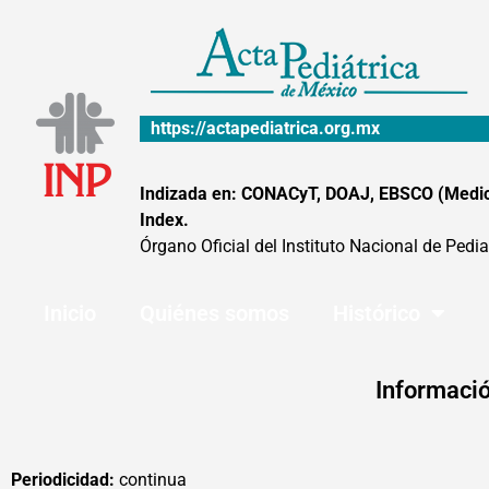
Ir
al
contenido
https://actapediatrica.org.mx
Indizada en: CONACyT, DOAJ, EBSCO (MedicLa
Index.
Órgano Oficial del Instituto Nacional de Pedia
Inicio
Quiénes somos
Histórico
Informació
Periodicidad:
continua