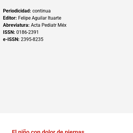
Periodicidad:
continua
Editor:
Felipe Aguilar Ituarte
Abreviatura:
Acta Pediatr Méx
ISSN:
0186-2391
e-ISSN:
2395-8235
El niño con dolor de piernas