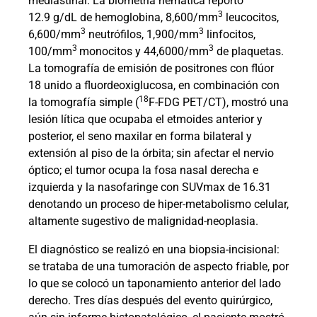
mediastinal. La biometría hemática reportó
3
12.9 g/dL de hemoglobina, 8,600/mm
leucocitos,
3
3
6,600/mm
neutrófilos, 1,900/mm
linfocitos,
3
3
100/mm
monocitos y 44,6000/mm
de plaquetas.
La tomografía de emisión de positrones con flúor
18 unido a fluordeoxiglucosa, en combinación con
18
la tomografía simple (
F-FDG PET/CT), mostró una
lesión lítica que ocupaba el etmoides anterior y
posterior, el seno maxilar en forma bilateral y
extensión al piso de la órbita; sin afectar el nervio
óptico; el tumor ocupa la fosa nasal derecha e
izquierda y la nasofaringe con SUVmax de 16.31
denotando un proceso de hiper-metabolismo celular,
altamente sugestivo de malignidad-neoplasia.
El diagnóstico se realizó en una biopsia-incisional:
se trataba de una tumoración de aspecto friable, por
lo que se colocó un taponamiento anterior del lado
derecho. Tres días después del evento quirúrgico,