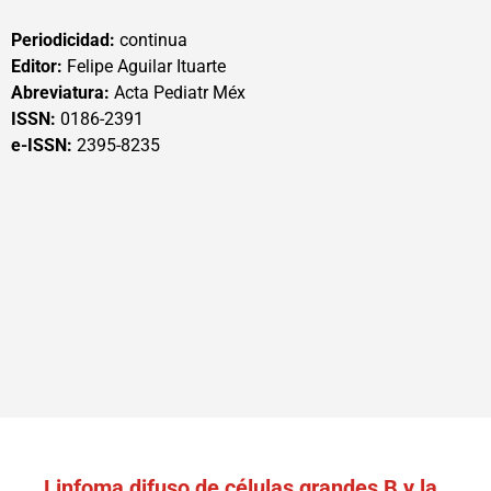
Periodicidad:
continua
Editor:
Felipe Aguilar Ituarte
Abreviatura:
Acta Pediatr Méx
ISSN:
0186-2391
e-ISSN:
2395-8235
Linfoma difuso de células grandes B y la