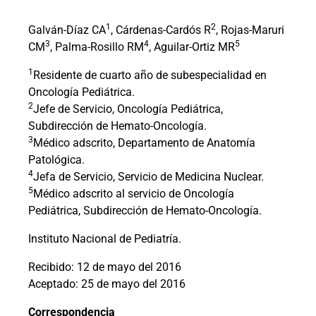
1
2
Galván-Díaz CA
, Cárdenas-Cardós R
, Rojas-Maruri
3
4
5
CM
, Palma-Rosillo RM
, Aguilar-Ortiz MR
1
Residente de cuarto año de subespecialidad en
Oncología Pediátrica.
2
Jefe de Servicio, Oncología Pediátrica,
Subdirección de Hemato-Oncología.
3
Médico adscrito, Departamento de Anatomía
Patológica.
4
Jefa de Servicio, Servicio de Medicina Nuclear.
5
Médico adscrito al servicio de Oncología
Pediátrica, Subdirección de Hemato-Oncología.
Instituto Nacional de Pediatría.
Recibido: 12 de mayo del 2016
Aceptado: 25 de mayo del 2016
Correspondencia