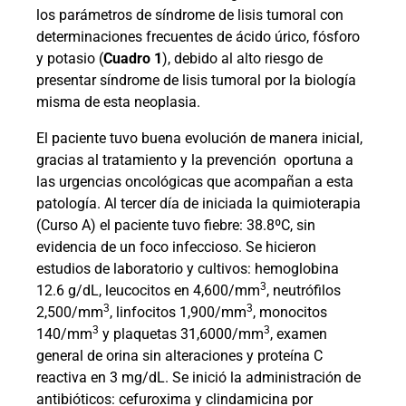
los parámetros de síndrome de lisis tumoral con
determinaciones frecuentes de ácido úrico, fósforo
y potasio (
Cuadro 1
), debido al alto riesgo de
presentar síndrome de lisis tumoral por la biología
misma de esta neoplasia.
El paciente tuvo buena evolución de manera inicial,
gracias al tratamiento y la prevención
oportuna a
las urgencias oncológicas que acompañan a esta
patología. Al tercer día de iniciada la quimioterapia
(Curso A) el paciente tuvo fiebre: 38.8ºC, sin
evidencia de un foco infeccioso. Se hicieron
estudios de laboratorio y cultivos: hemoglobina
3
12.6 g/dL, leucocitos en 4,600/mm
, neutrófilos
3
3
2,500/mm
, linfocitos 1,900/mm
, monocitos
3
3
140/mm
y plaquetas 31,6000/mm
, examen
general de orina sin alteraciones y proteína C
reactiva en 3 mg/dL. Se inició la administración de
antibióticos: cefuroxima y clindamicina por