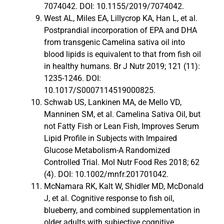
7074042. DOI: 10.1155/2019/7074042.
West AL, Miles EA, Lillycrop KA, Han L, et al.
Postprandial incorporation of EPA and DHA
from transgenic Camelina sativa oil into
blood lipids is equivalent to that from fish oil
in healthy humans. Br J Nutr 2019; 121 (11):
1235-1246. DOI:
10.1017/S0007114519000825.
Schwab US, Lankinen MA, de Mello VD,
Manninen SM, et al. Camelina Sativa Oil, but
not Fatty Fish or Lean Fish, Improves Serum
Lipid Profile in Subjects with Impaired
Glucose Metabolism-A Randomized
Controlled Trial. Mol Nutr Food Res 2018; 62
(4). DOI: 10.1002/mnfr.201701042.
McNamara RK, Kalt W, Shidler MD, McDonald
J, et al. Cognitive response to fish oil,
blueberry, and combined supplementation in
older adults with subjective cognitive