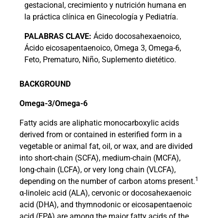
gestacional, crecimiento y nutrición humana en
la práctica clínica en Ginecología y Pediatría.
PALABRAS
CLAVE:
Ácido docosahexaenoico,
Ácido eicosapentaenoico, Omega 3, Omega-6,
Feto, Prematuro, Niño, Suplemento dietético.
BACKGROUND
Omega-3/Omega-6
Fatty acids are aliphatic monocarboxylic acids
derived from or contained in esterified form in a
vegetable or animal fat, oil, or wax, and are divided
into short-chain (SCFA), medium-chain (MCFA),
long-chain (LCFA), or very long chain (VLCFA),
1
depending on the number of carbon atoms present.
α
-linoleic acid (ALA), cervonic or docosahexaenoic
acid (DHA), and thymnodonic or eicosapentaenoic
acid (EPA) are among the major fatty acids of the