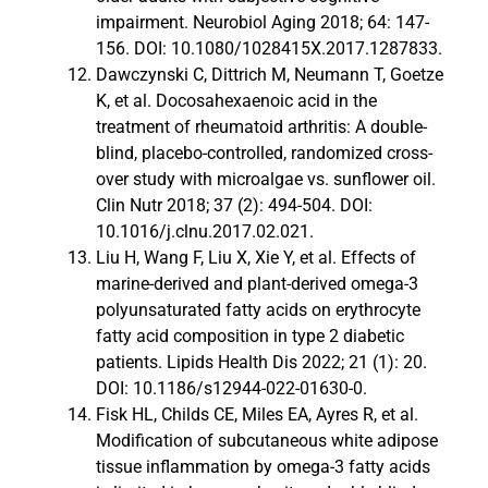
impairment. Neurobiol Aging 2018; 64: 147-
156. DOI: 10.1080/1028415X.2017.1287833.
Dawczynski C, Dittrich M, Neumann T, Goetze
K, et al. Docosahexaenoic acid in the
treatment of rheumatoid arthritis: A double-
blind, placebo-controlled, randomized cross-
over study with microalgae vs. sunflower oil.
Clin Nutr 2018; 37 (2): 494-504. DOI:
10.1016/j.clnu.2017.02.021.
Liu H, Wang F, Liu X, Xie Y, et al. Effects of
marine-derived and plant-derived omega-3
polyunsaturated fatty acids on erythrocyte
fatty acid composition in type 2 diabetic
patients. Lipids Health Dis 2022; 21 (1): 20.
DOI: 10.1186/s12944-022-01630-0.
Fisk HL, Childs CE, Miles EA, Ayres R, et al.
Modification of subcutaneous white adipose
tissue inflammation by omega-3 fatty acids