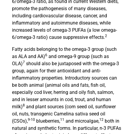
6/omega-3 ratio, as found in current Western diets,
promote the pathogenesis of many diseases,
including cardiovascular disease, cancer, and
inflammatory and autoimmune diseases, while
increased levels of omega-3 PUFAs (a low omega-
2
6/omega-3 ratio) cause suppressive effects.
Fatty acids belonging to the omega-3 group (such
6
as ALA and AA)
and omega-9 group (such as
7
OLA)
should also be juxtaposed with the omega-3
group, again for their antioxidant and anti-
inflammatory properties. Introductory sources can
be both animal (animal oils and fats, fish oil,
especially cod liver, herring and oily fish, salmon,
and in lesser amounts in cod, trout, and human
8
milk)
and plant sources (corn seed oil, sunflower
oil, nuts, transgenic Camelina sativa seed oil
9-10
11
12
(CSOs),
blueberries,
and microalgae,
both in
natural and synthetic forms. In particular, n-3 PUFAs