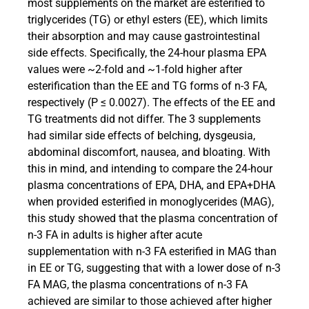
most supplements on the market are esterified to
triglycerides (TG) or ethyl esters (EE), which limits
their absorption and may cause gastrointestinal
side effects. Specifically, the 24-hour plasma EPA
values were
~
2-fold and
~
1-fold higher after
esterification than the EE and TG forms of n-3 FA,
respectively (P ≤ 0.0027). The effects of the EE and
TG treatments did not differ. The 3 supplements
had similar side effects of belching, dysgeusia,
abdominal discomfort, nausea, and bloating. With
this in mind, and intending to compare the 24-hour
plasma concentrations of EPA, DHA, and EPA+DHA
when provided esterified in monoglycerides (MAG),
this study showed that the plasma concentration of
n-3 FA in adults is higher after acute
supplementation with n-3 FA esterified in MAG than
in EE or TG, suggesting that with a lower dose of n-3
FA MAG, the plasma concentrations of n-3 FA
achieved are similar to those achieved after higher