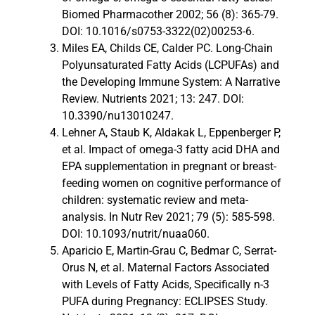
Biomed Pharmacother 2002; 56 (8): 365-79.
DOI: 10.1016/s0753-3322(02)00253-6.
Miles EA, Childs CE, Calder PC. Long-Chain
Polyunsaturated Fatty Acids (LCPUFAs) and
the Developing Immune System: A Narrative
Review. Nutrients 2021; 13: 247. DOI:
10.3390/nu13010247.
Lehner A, Staub K, Aldakak L, Eppenberger P,
et al. Impact of omega-3 fatty acid DHA and
EPA supplementation in pregnant or breast-
feeding women on cognitive performance of
children: systematic review and meta-
analysis. In Nutr Rev 2021; 79 (5): 585-598.
DOI: 10.1093/nutrit/nuaa060.
Aparicio E, Martin-Grau C, Bedmar C, Serrat-
Orus N, et al. Maternal Factors Associated
with Levels of Fatty Acids, Specifically n-3
PUFA during Pregnancy: ECLIPSES Study.