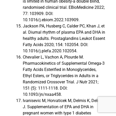
is limited in human obesity-a double blind,
randomised clinical trial. EBioMedicine 2022;
77: 103909. DOI:
10.1016/j.ebiom.2022.103909.
Jackson PA, Husberg C, Calder PC, Khan J, et
al. Diurnal rhythm of plasma EPA and DHA in
healthy adults. Prostaglandins Leukot Essent
Fatty Acids 2020; 154: 102054. DOI:
10.1016/j.plefa.2020.102054.
Chevalier L, Vachon A, Plourde M.
Pharmacokinetics of Supplemental Omega-3
Fatty Acids Esterified in Monoglycerides,
Ethyl Esters, or Triglycerides in Adults in a
Randomized Crossover Trial. J Nutr 2021;
151 (5): 1111-1118. DOI:
10.1093/jn/nxaa458.
Ivanisevic M, Horvaticek M, Delmis K, Delmis
J. Supplementation of EPA and DHA in
pregnant women with type 1 diabetes