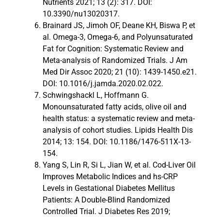
Nutrients 2021; 13 (2): 317. DOI:
10.3390/nu13020317.
Brainard JS, Jimoh OF, Deane KH, Biswa P, et
al. Omega-3, Omega-6, and Polyunsaturated
Fat for Cognition: Systematic Review and
Meta-analysis of Randomized Trials. J Am
Med Dir Assoc 2020; 21 (10): 1439-1450.e21.
DOI: 10.1016/j.jamda.2020.02.022.
Schwingshackl L, Hoffmann G.
Monounsaturated fatty acids, olive oil and
health status: a systematic review and meta-
analysis of cohort studies. Lipids Health Dis
2014; 13: 154. DOI: 10.1186/1476-511X-13-
154.
Yang S, Lin R, Si L, Jian W, et al. Cod-Liver Oil
Improves Metabolic Indices and hs-CRP
Levels in Gestational Diabetes Mellitus
Patients: A Double-Blind Randomized
Controlled Trial. J Diabetes Res 2019;