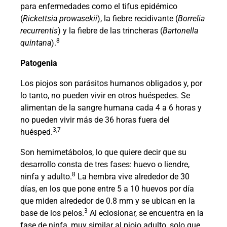
para enfermedades como el tifus epidémico
(
Rickettsia prowasekii
), la fiebre recidivante (
Borrelia
recurrentis
) y la fiebre de las trincheras (
Bartonella
8
quintana
).
Patogenia
Los piojos son parásitos humanos obligados y, por
lo tanto, no pueden vivir en otros huéspedes. Se
alimentan de la sangre humana cada 4 a 6 horas y
no pueden vivir más de 36 horas fuera del
3,7
huésped.
Son hemimetábolos, lo que quiere decir que su
desarrollo consta de tres fases: huevo o liendre,
8
ninfa y adulto.
La hembra vive alrededor de 30
días, en los que pone entre 5 a 10 huevos por día
que miden alrededor de 0.8 mm y se ubican en la
3
base de los pelos.
Al eclosionar, se encuentra en la
fase de ninfa, muy similar al piojo adulto, solo que