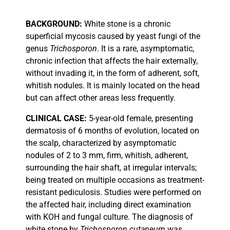
BACKGROUND:
White stone is a chronic
superficial mycosis caused by yeast fungi of the
genus
Trichosporon
. It is a rare, asymptomatic,
chronic infection that affects the hair externally,
without invading it, in the form of adherent, soft,
whitish nodules. It is mainly located on the head
but can affect other areas less frequently.
CLINICAL
CASE:
5-year-old female, presenting
dermatosis of 6 months of evolution, located on
the scalp, characterized by asymptomatic
nodules of 2 to 3 mm, firm, whitish, adherent,
surrounding the hair shaft, at irregular intervals;
being treated on multiple occasions as treatment-
resistant pediculosis. Studies were performed on
the affected hair, including direct examination
with KOH and fungal culture. The diagnosis of
white stone by
Trichosporon cutaneum
was