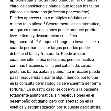
aproximadamente, de color blanquecino o marrón
claro, de consistencia blanda, que rodean los tallos
pilosos sin invadirlos (infección por
ectothrix
).
Pueden aparecer uno o múltiples nódulos en el
4
mismo tallo piloso.
Generalmente es asintomática,
aunque en raras ocasiones puede producir prurito
leve, eritema y descamación en el área
1,4
inguinocrural.
Aunque el hongo no invade el pelo,
cuando permanece por largos periodos puede
debilitar el tallo y fracturarlo. Puede afectar
cualquier sitio piloso del cuerpo, pero se localiza
con más frecuencia en la piel cabelluda, cejas,
4
pestañas barba, axilas y pubis.
La infección puede
pasar inadvertida durante algún tiempo, por lo que
en la consulta dermatológica se encuentra de forma
9
fortuita.
En nuestro caso, se observó a la paciente
totalmente asintomática, sin repercusiones en el
desempeño cotidiano, pero con afectación en la
estética y estigmatización por supuesta pediculosis.