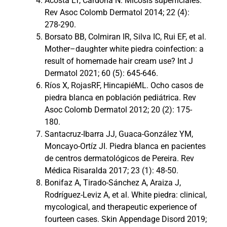
Acosta LT, Cardona N. Micosis superficiales.
Rev Asoc Colomb Dermatol 2014; 22 (4):
278-290.
Borsato BB, Colmiran IR, Silva IC, Rui EF, et al.
Mother–daughter white piedra coinfection: a
result of homemade hair cream use? Int J
Dermatol 2021; 60 (5): 645-646.
Ríos X, RojasRF, HincapiéML. Ocho casos de
piedra blanca en población pediátrica. Rev
Asoc Colomb Dermatol 2012; 20 (2): 175-
180.
Santacruz-Ibarra JJ, Guaca-González YM,
Moncayo-Ortíz JI. Piedra blanca en pacientes
de centros dermatológicos de Pereira. Rev
Médica Risaralda 2017; 23 (1): 48-50.
Bonifaz A, Tirado-Sánchez A, Araiza J,
Rodríguez-Leviz A, et al. White piedra: clinical,
mycological, and therapeutic experience of
fourteen cases. Skin Appendage Disord 2019;