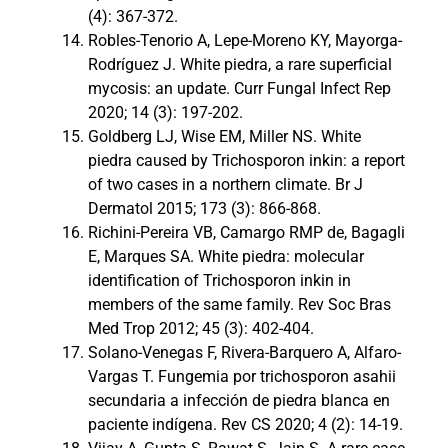
(4): 367-372.
Robles-Tenorio A, Lepe-Moreno KY, Mayorga-
Rodríguez J. White piedra, a rare superficial
mycosis: an update. Curr Fungal Infect Rep
2020; 14 (3): 197-202.
Goldberg LJ, Wise EM, Miller NS. White
piedra caused by Trichosporon inkin: a report
of two cases in a northern climate. Br J
Dermatol 2015; 173 (3): 866-868.
Richini-Pereira VB, Camargo RMP de, Bagagli
E, Marques SA. White piedra: molecular
identification of Trichosporon inkin in
members of the same family. Rev Soc Bras
Med Trop 2012; 45 (3): 402-404.
Solano-Venegas F, Rivera-Barquero A, Alfaro-
Vargas T. Fungemia por trichosporon asahii
secundaria a infección de piedra blanca en
paciente indígena. Rev CS 2020; 4 (2): 14-19.