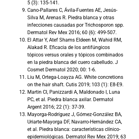
5 (3): 135-141.
Cano-Pallares C, Ávila-Fuentes AE, Jesús-
Silva M, Arenas R. Piedra blanca y otras
infecciones causadas por Trichosporon spp.
Dermatol Rev Mex 2016; 60 (6): 499-507.
El Attar Y, Atef Shams Eldeen M, Wahid RM,
Alakad R. Eficacia de los antifúngicos
tópicos versus orales y tópicos combinados
en la piedra blanca del cuero cabelludo. J
Cosmet Dermatol 2020; 00: 1-6.
Liu M, Ortega-Loayza AG. White concretions
on the hair shaft. Cutis 2019; 103 (1): E8-E9.
Martin CI, Panizzardi A, Maldonado I, Luna
PC, et al. Piedra blanca axilar. Dermatol
Argent 2016; 22 (1): 37-39.
Mayorga-Rodríguez J, Gómez-González BA,
Uriarte-Mayorga DF, Navarro-Hernández CA,
et al. Piedra blanca: características clínico-
epidemiológicas. Dermatol Rev Mex 2019; 63