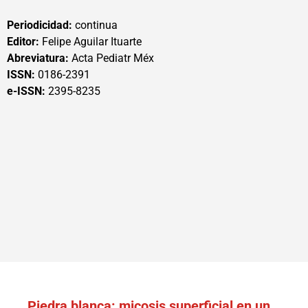
Periodicidad:
continua
Editor:
Felipe Aguilar Ituarte
Abreviatura:
Acta Pediatr Méx
ISSN:
0186-2391
e-ISSN:
2395-8235
Piedra blanca: micosis superficial en un