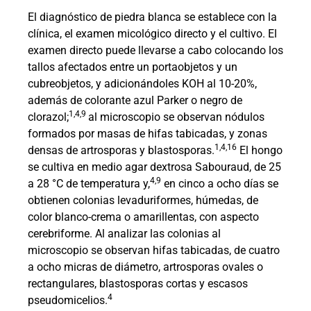
El diagnóstico de piedra blanca se establece con la
clínica, el examen micológico directo y el cultivo. El
examen directo puede llevarse a cabo colocando los
tallos afectados entre un portaobjetos y un
cubreobjetos, y adicionándoles KOH al 10-20%,
además de colorante azul Parker o negro de
1,4,9
clorazol;
al microscopio se observan nódulos
formados por masas de hifas tabicadas, y zonas
1,4,16
densas de artrosporas y blastosporas.
El hongo
se cultiva en medio agar dextrosa Sabouraud, de 25
4,9
a 28 °C de temperatura y,
en cinco a ocho días se
obtienen colonias levaduriformes, húmedas, de
color blanco-crema o amarillentas, con aspecto
cerebriforme. Al analizar las colonias al
microscopio se observan hifas tabicadas, de cuatro
a ocho micras de diámetro, artrosporas ovales o
rectangulares, blastosporas cortas y escasos
4
pseudomicelios.