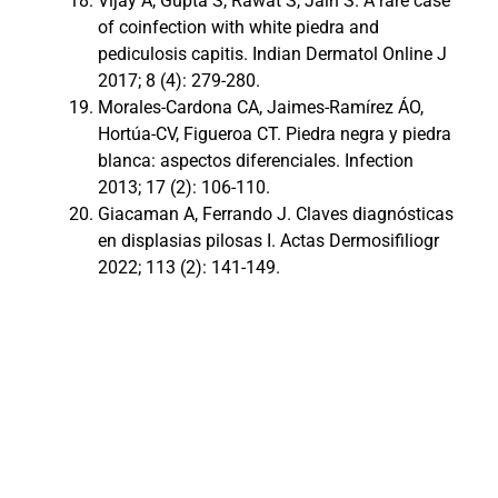
Vijay A, Gupta S, Rawat S, Jain S. A rare case
of coinfection with white piedra and
pediculosis capitis. Indian Dermatol Online J
2017; 8 (4): 279-280.
Morales-Cardona CA, Jaimes-Ramírez ÁO,
Hortúa-CV, Figueroa CT. Piedra negra y piedra
blanca: aspectos diferenciales. Infection
2013; 17 (2): 106-110.
Giacaman A, Ferrando J. Claves diagnósticas
en displasias pilosas I. Actas Dermosifiliogr
2022; 113 (2): 141-149.