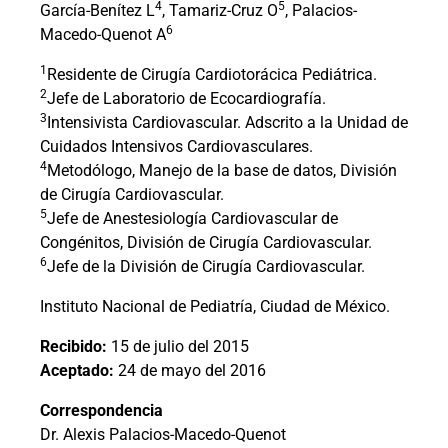
4
5
García-Benítez L
, Tamariz-Cruz O
, Palacios-
6
Macedo-Quenot A
1
Residente de Cirugía Cardiotorácica Pediátrica.
2
Jefe de Laboratorio de Ecocardiografía.
3
Intensivista Cardiovascular. Adscrito a la Unidad de
Cuidados Intensivos Cardiovasculares.
4
Metodólogo, Manejo de la base de datos, División
de Cirugía Cardiovascular.
5
Jefe de Anestesiología Cardiovascular de
Congénitos, División de Cirugía Cardiovascular.
6
Jefe de la División de Cirugía Cardiovascular.
Instituto Nacional de Pediatría, Ciudad de México.
Recibido:
15 de julio del 2015
Aceptado:
24 de mayo del 2016
Correspondencia
Dr. Alexis Palacios-Macedo-Quenot