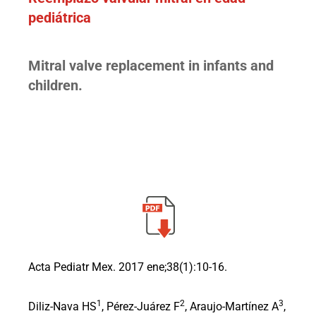
pediátrica
Mitral valve replacement in infants and
children.
Acta Pediatr Mex. 2017 ene;38(1):10-16.
1
2
3
Diliz-Nava HS
, Pérez-Juárez F
, Araujo-Martínez A
,