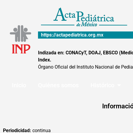
Ir
al
contenido
https://actapediatrica.org.mx
Indizada en: CONACyT, DOAJ, EBSCO (MedicLa
Index.
Órgano Oficial del Instituto Nacional de Pedia
Inicio
Quiénes somos
Histórico
Informació
Periodicidad:
continua