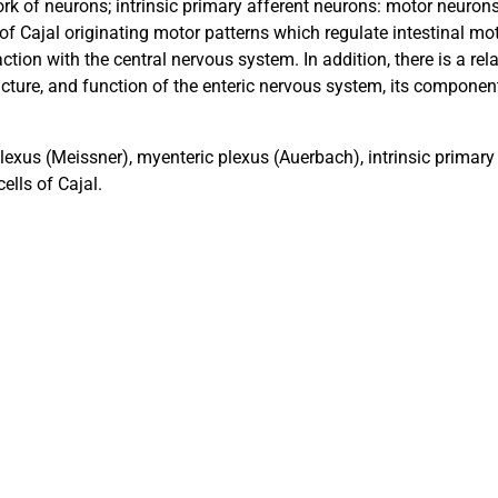
 of neurons; intrinsic primary afferent neurons: motor neurons,
ls of Cajal originating motor patterns which regulate intestinal m
raction with the central nervous system. In addition, there is a r
ucture, and function of the enteric nervous system, its component
exus (Meissner), myenteric plexus (Auerbach), intrinsic primary
cells of Cajal.