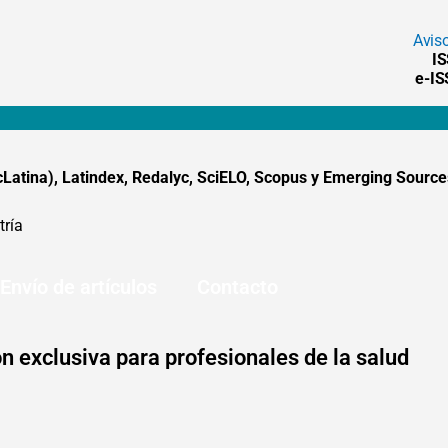
Avis
I
e-I
tina), Latindex, Redalyc, SciELO, Scopus y Emerging Sources
tría
Envío de artículos
Contacto
n exclusiva para profesionales de la salud