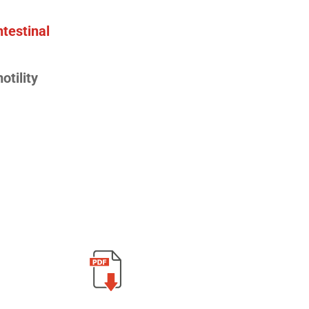
ntestinal
otility