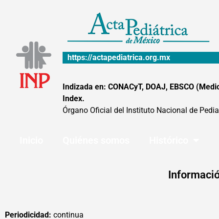
Ir
al
contenido
https://actapediatrica.org.mx
Indizada en: CONACyT, DOAJ, EBSCO (MedicLa
Index.
Órgano Oficial del Instituto Nacional de Pedia
Inicio
Quiénes somos
Histórico
Informació
Periodicidad:
continua