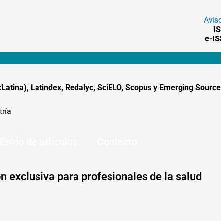
Avis
I
e-I
tina), Latindex, Redalyc, SciELO, Scopus y Emerging Sources
tría
Envío de artículos
Contacto
n exclusiva para profesionales de la salud