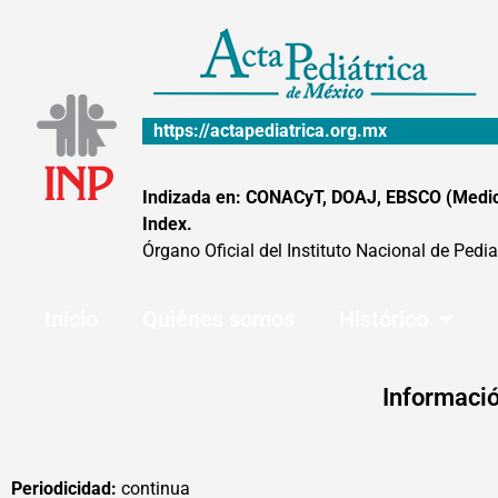
Ir
al
contenido
https://actapediatrica.org.mx
Indizada en: CONACyT, DOAJ, EBSCO (MedicLa
Index.
Órgano Oficial del Instituto Nacional de Pedia
Inicio
Quiénes somos
Histórico
Informació
Periodicidad:
continua