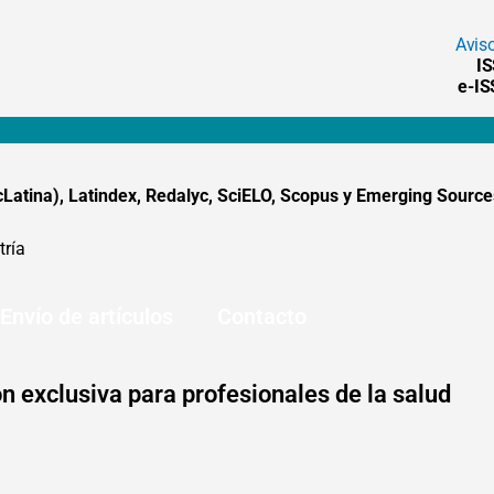
Avis
I
e-I
tina), Latindex, Redalyc, SciELO, Scopus y Emerging Sources
tría
Envío de artículos
Contacto
n exclusiva para profesionales de la salud