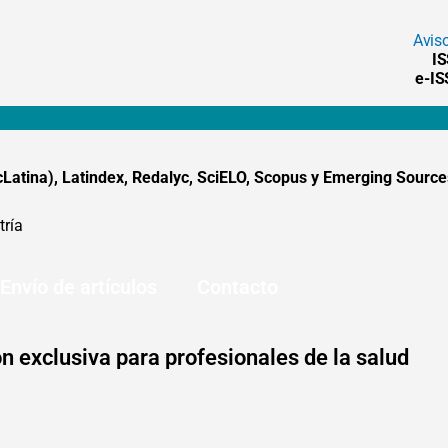
Avis
I
e-I
tina), Latindex, Redalyc, SciELO, Scopus y Emerging Sources
tría
Envío de artículos
Contacto
n exclusiva para profesionales de la salud