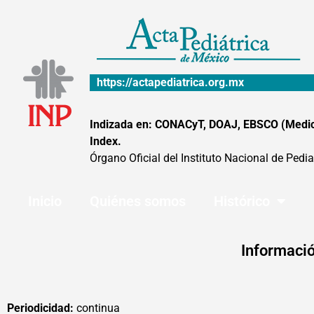
Ir
al
contenido
https://actapediatrica.org.mx
Indizada en: CONACyT, DOAJ, EBSCO (MedicLa
Index.
Órgano Oficial del Instituto Nacional de Pedia
Inicio
Quiénes somos
Histórico
Informació
Periodicidad:
continua