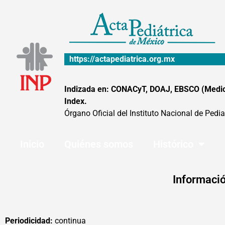
Ir
al
contenido
https://actapediatrica.org.mx
Indizada en: CONACyT, DOAJ, EBSCO (MedicLa
Index.
Órgano Oficial del Instituto Nacional de Pedia
Inicio
Quiénes somos
Histórico
Informació
Periodicidad:
continua