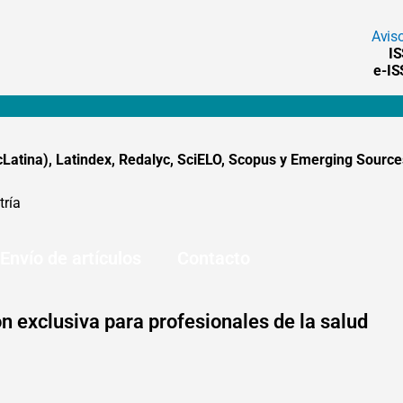
Avis
I
e-I
tina), Latindex, Redalyc, SciELO, Scopus y Emerging Sources
tría
Envío de artículos
Contacto
n exclusiva para profesionales de la salud