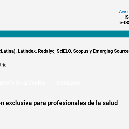
Avis
I
e-I
tina), Latindex, Redalyc, SciELO, Scopus y Emerging Sources
tría
Envío de artículos
Contacto
n exclusiva para profesionales de la salud