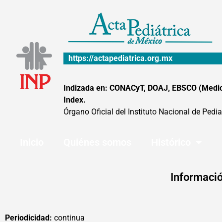
Ir
al
contenido
https://actapediatrica.org.mx
Indizada en: CONACyT, DOAJ, EBSCO (MedicLa
Index.
Órgano Oficial del Instituto Nacional de Pedia
Inicio
Quiénes somos
Histórico
Informació
Periodicidad:
continua