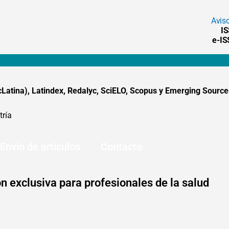
Avis
I
e-I
tina), Latindex, Redalyc, SciELO, Scopus y Emerging Sources
tría
Envío de artículos
Contacto
n exclusiva para profesionales de la salud