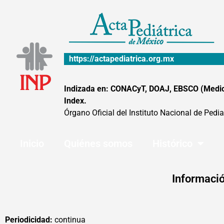
Ir
al
contenido
https://actapediatrica.org.mx
Indizada en: CONACyT, DOAJ, EBSCO (MedicLa
Index.
Órgano Oficial del Instituto Nacional de Pedia
Inicio
Quiénes somos
Histórico
Informació
Periodicidad:
continua