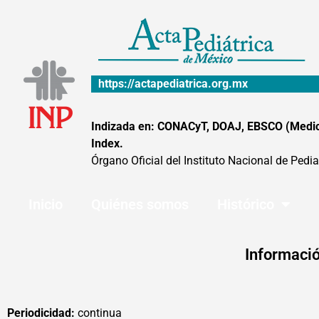
Ir
al
contenido
https://actapediatrica.org.mx
Indizada en: CONACyT, DOAJ, EBSCO (MedicLa
Index.
Órgano Oficial del Instituto Nacional de Pedia
Inicio
Quiénes somos
Histórico
Informació
Periodicidad:
continua