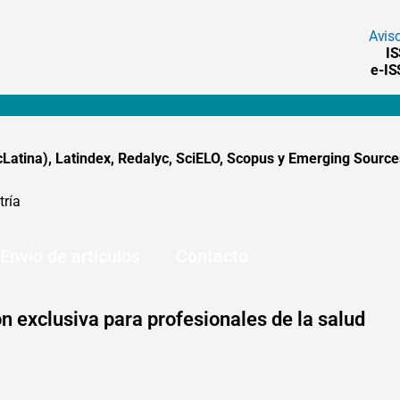
Avis
I
e-I
tina), Latindex, Redalyc, SciELO, Scopus y Emerging Sources
tría
Envío de artículos
Contacto
n exclusiva para profesionales de la salud