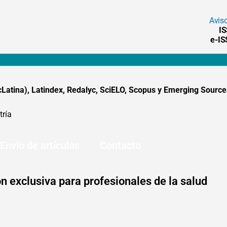
Avis
I
e-I
tina), Latindex, Redalyc, SciELO, Scopus y Emerging Sources
tría
Envío de artículos
Contacto
n exclusiva para profesionales de la salud