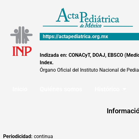
Ir
al
contenido
https://actapediatrica.org.mx
Indizada en: CONACyT, DOAJ, EBSCO (MedicLa
Index.
Órgano Oficial del Instituto Nacional de Pedia
Inicio
Quiénes somos
Histórico
Informació
Periodicidad:
continua