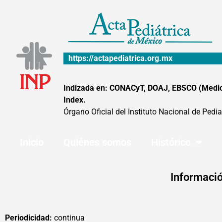
Ir
al
contenido
https://actapediatrica.org.mx
Indizada en: CONACyT, DOAJ, EBSCO (MedicLa
Index.
Órgano Oficial del Instituto Nacional de Pedia
Inicio
Quiénes somos
Histórico
Informació
Periodicidad:
continua