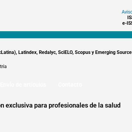
Avis
I
e-I
tina), Latindex, Redalyc, SciELO, Scopus y Emerging Sources
tría
Envío de artículos
Contacto
n exclusiva para profesionales de la salud