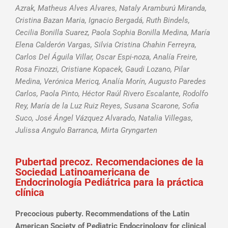
Azrak, Matheus Alves Alvares, Nataly Aramburú Miranda,
Cristina Bazan Maria, Ignacio Bergadá, Ruth Bindels,
Cecilia Bonilla Suarez, Paola Sophia Bonilla Medina, María
Elena Calderón Vargas, Silvia Cristina Chahin Ferreyra,
Carlos Del Águila Villar, Oscar Espi-noza, Analía Freire,
Rosa Finozzi, Cristiane Kopacek, Gaudi Lozano, Pilar
Medina, Verónica Mericq, Analía Morín, Augusto Paredes
Carlos, Paola Pinto, Héctor Raúl Rivero Escalante, Rodolfo
Rey, María de la Luz Ruiz Reyes, Susana Scarone, Sofia
Suco, José Ángel Vázquez Alvarado, Natalia Villegas,
Julissa Angulo Barranca, Mirta Gryngarten
Pubertad precoz. Recomendaciones de la
Sociedad Latinoamericana de
Endocrinología Pediátrica para la práctica
clínica
Precocious puberty. Recommendations of the Latin
American Society of Pediatric Endocrinology for clinical