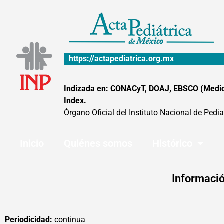
Ir
al
contenido
https://actapediatrica.org.mx
Indizada en: CONACyT, DOAJ, EBSCO (MedicLa
Index.
Órgano Oficial del Instituto Nacional de Pedia
Inicio
Quiénes somos
Histórico
Informació
Periodicidad:
continua