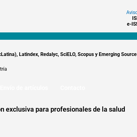
Avis
I
e-I
tina), Latindex, Redalyc, SciELO, Scopus y Emerging Sources
tría
Envío de artículos
Contacto
n exclusiva para profesionales de la salud