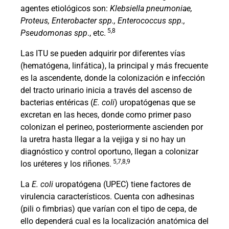
agentes etiológicos son:
Klebsiella pneumoniae,
Proteus, Enterobacter spp., Enterococcus spp.,
5,8
Pseudomonas spp
., etc.
Las ITU se pueden adquirir por diferentes vías
(hematógena, linfática), la principal y más frecuente
es la ascendente, donde la colonización e infección
del tracto urinario inicia a través del ascenso de
bacterias entéricas (
E. coli
) uropatógenas que se
excretan en las heces, donde como primer paso
colonizan el perineo, posteriormente ascienden por
la uretra hasta llegar a la vejiga y si no hay un
diagnóstico y control oportuno, llegan a colonizar
5,7,8,9
los uréteres y los riñones.
La
E. coli
uropatógena (UPEC) tiene factores de
virulencia característicos. Cuenta con adhesinas
(pili o fimbrias) que varían con el tipo de cepa, de
ello dependerá cual es la localización anatómica del