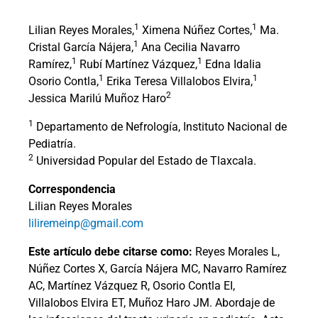
1
1
Lilian Reyes Morales,
Ximena Núñez Cortes,
Ma.
1
Cristal García Nájera,
Ana Cecilia Navarro
1
1
Ramírez,
Rubí Martínez Vázquez,
Edna Idalia
1
1
Osorio Contla,
Erika Teresa Villalobos Elvira,
2
Jessica Marilú Muñoz Haro
1
Departamento de Nefrología, Instituto Nacional de
Pediatría.
2
Universidad Popular del Estado de Tlaxcala.
Correspondencia
Lilian Reyes Morales
liliremeinp@gmail.com
Este artículo debe citarse como:
Reyes Morales L,
Núñez Cortes X, García Nájera MC, Navarro Ramírez
AC, Martínez Vázquez R, Osorio Contla EI,
Villalobos Elvira ET, Muñoz Haro JM. Abordaje de