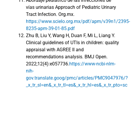
Abordaje pediátrico de las infecciones de
vías urinarias Approach of Pediatric Urinary
Tract Infection. Org.mx.
https://www.scielo.org.mx/pdf/apm/v39n1/2395-
8235-apm-39-01-85.pdf
Zhu B, Liu Y, Wang H, Duan F, Mi L, Liang Y.
Clinical guidelines of UTIs in children: quality
appraisal with AGREE II and
recommendations analysis. BMJ Open.
2022;12(4):e057736.
https://www-ncbi-nlm-
nih-
gov.translate.goog/pmc/articles/PMC9047976/?
_x_tr_sl=en&_x_tr_tl=es&_x_tr_hl=es&_x_tr_pto=sc