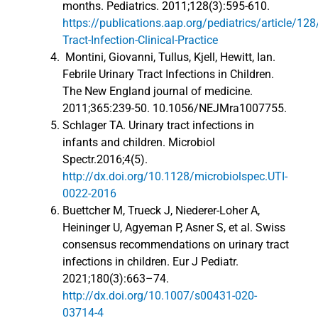
months. Pediatrics. 2011;128(3):595-610.
https://publications.aap.org/pediatrics/article/1
Tract-Infection-Clinical-Practice
Montini, Giovanni, Tullus, Kjell, Hewitt, Ian.
Febrile Urinary Tract Infections in Children.
The New England journal of medicine.
2011;365:239-50. 10.1056/NEJMra1007755.
Schlager TA. Urinary tract infections in
infants and children. Microbiol
Spectr.2016;4(5).
http://dx.doi.org/10.1128/microbiolspec.UTI-
0022-2016
Buettcher M, Trueck J, Niederer-Loher A,
Heininger U, Agyeman P, Asner S, et al. Swiss
consensus recommendations on urinary tract
infections in children. Eur J Pediatr.
2021;180(3):663–74.
http://dx.doi.org/10.1007/s00431-020-
03714-4