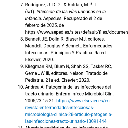
a
Rodríguez, J. D. G., & Roldán, M.
. L.
(s/f).
Infección de las vías urinarias en la
infancia
. Aeped.es. Recuperado el 2 de
febrero de 2025, de
https://www.aeped.es/sites/default/files/documen
Bennett JE, Dolin R, Blaser MJ, editores.
Mandell, Douglas Y Bennett. Enfermedades
Infecciosas. Principios Y Practica. 9a ed.
Elsevier; 2020.
Kliegman RM, Blum N, Shah SS, Tasker RC,
Geme JW III, editores. Nelson. Tratado de
Pediatria. 21a ed. Elsevier; 2020.
Andreu A. Patogenia de las infecciones del
tracto urinario. Enferm Infecc Microbiol Clin.
2005;23:15-21.
https://www.elsevier.es/es-
revista-enfermedades-infecciosas-
microbiologia-clinica-28-articulo-patogenia-
las-infecciones-tracto-urinario-13091444