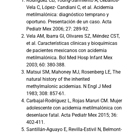
Rodríguez CB, Young-Sarmiento A, Ceballos-
Vela C, López- Candiani C, et al. Acidemia
metilmalónica: diagnóstico temprano y
oportuno. Presentación de un caso. Acta
Pediatr Mex 2006; 27: 289-92.
Vela AM, Ibarra GI, Olivares SZ, Méndez CST,
et al. Características clínicas y bioquímicas
de pacientes mexicanos con acidemia
metilmalónica. Bol Med Hosp Infant Mex
2003; 60: 380-388.
Matsui SM, Mahoney MJ, Rosenberg LE, The
natural history of the inherited
methylmalonic acidemias. N Engl J Med
1983; 308: 857-61.
Carbajal-Rodríguez L, Rojas Maruri CM. Mujer
adolescente con acidemia metilmalónica con
desenlace fatal. Acta Pediatr Mex 2015; 36:
402-411.
Santillán-Aguayo E, Revilla-Estivil N, Belmont-