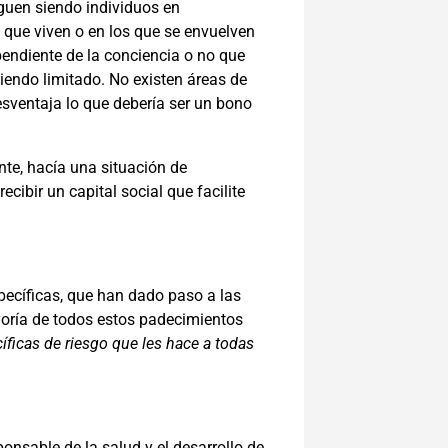
iguen siendo individuos en
d que viven o en los que se envuelven
ependiente de la conciencia o no que
iendo limitado. No existen áreas de
esventaja lo que debería ser un bono
nte, hacía una situación de
cibir un capital social que facilite
pecíficas, que han dado paso a las
yoría de
todos estos padeci
mientos
íficas de riesgo que les hace a todas
onsable de la salud y el desarrollo de