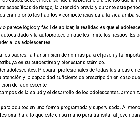
e específicas de riesgo, la atención previa y durante este perío
dquieran pronto los hábitos y competencias para la vida arriba 
o parece lógico y fácil de aplicar, la realidad es que el adolesce
autocuidado y la autoprotección que les limite los riesgos. Es po
nder a los adolescentes:
n a los padres, la transmisión de normas para el joven y la impo
retribuya en su autoestima y bienestar sistémico.
der adolescentes. Preparar profesionales de todas las áreas en 
u atención y la capacidad suficiente de prescripción en caso qu
ención de
l adolescente.
 campos de la salud y el desarrollo de los adolescentes, armoniz
ud para adultos en una forma programada y supervisada. Al men
rofesional hará lo que esté en su mano para transitar al joven par