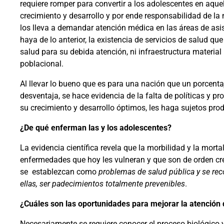
requiere romper para convertir a los adolescentes en aquel
crecimiento y desarrollo y por ende responsabilidad de la
los lleva a demandar atención médica en las áre
as de asi
haya de lo anterior, la existencia de servicios de salud q
salud para su debida atención, ni infraestructura materia
poblacional.
Al llevar lo bueno que es para una nación que un porcenta
desventaja, se hace evidencia de la falta de políticas y pr
su crecimiento y desarrollo óptimos, les haga sujetos pro
¿De qué enferman las y los adolescentes?
La evidencia científica revela que la morbilidad y la morta
enfermedades que hoy les vulneran y que son de orden cre
se
establezcan como
problemas de salud pública y se re
ellas, ser padecimientos totalmente prevenibles
.
¿Cuáles son las oportunidades para mejorar la atención 
Necesariamente se requiere conocer el proceso biológico y 