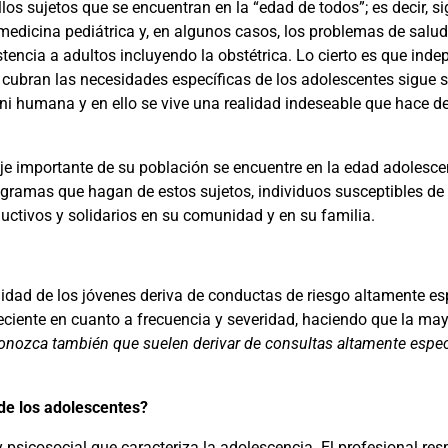
los sujetos que se encuentran en la “edad de todos”; es decir, s
 medicina pediátrica y, en algunos casos, los problemas de salu
stencia a adultos incluyendo la obstétrica. Lo cierto es que ind
ue cubran las necesidades
específicas de los adolescentes sigue s
l ni humana y en ello se vive una realidad indeseable que hace d
je importante de su población se encuentre en la edad adolesce
ogramas que hagan de estos sujetos, individuos susceptibles de re
ductivos y solidarios en su comunidad y en su familia.
l
idad de los jóvenes deriva de conductas de riesgo altamente es
ciente en cuanto a frecuencia y severidad, haciendo que la ma
conozca también que suelen deri
var de consultas altamente espec
de los adolescentes?
psicosocial que caracteriza la adolescencia. El profesional resp