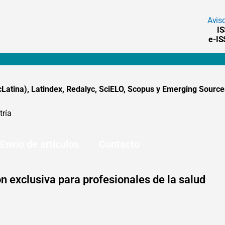
Avis
I
e-I
tina), Latindex, Redalyc, SciELO, Scopus y Emerging Sources
tría
Envío de artículos
Contacto
n exclusiva para profesionales de la salud