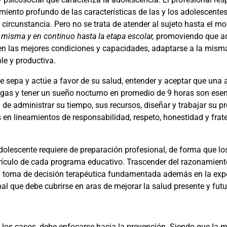
iento profundo de las características de las y los adolescentes
a circunstancia. Pero no se trata de atender al sujeto hasta el m
 misma y en continuo hasta la etapa escolar,
promoviendo que ad
en las mejores condiciones y capacidades, adaptarse a la misma,
le y productiva.
e sepa y actúe a favor de su salud, entender y aceptar que una 
rogas y tener un sueño nocturno en promedio de 9 horas son esen
e administrar su tiempo, sus recursos, diseñar y trabajar su pro
 en lineamientos de responsabilidad, respeto, honestidad y frat
dolescente requiere de preparación profesional, de forma que 
urrículo de cada programa educativo. Trascender del razonamiento
la toma de decisión terapéutica fundamentada además en la exper
pal que debe cubrirse en aras de mejorar la salud presente y futu
 los casos, debe enfocarse hacia la prevención. Siendo que la