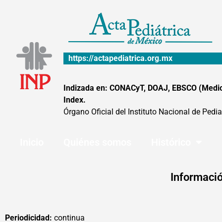
Ir
al
contenido
https://actapediatrica.org.mx
Indizada en: CONACyT, DOAJ, EBSCO (MedicLa
Index.
Órgano Oficial del Instituto Nacional de Pedia
Inicio
Quiénes somos
Histórico
Informació
Periodicidad:
continua