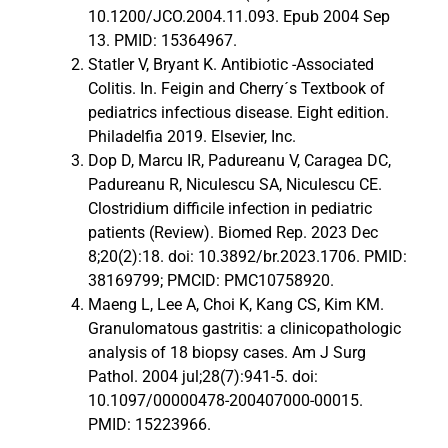
10.1200/JCO.2004.11.093. Epub 2004 Sep
13. PMID: 15364967.
Statler V, Bryant K. Antibiotic -Associated
Colitis. In. Feigin and Cherry´s Textbook of
pediatrics infectious disease. Eight edition.
Philadelfia 2019. Elsevier, Inc.
Dop D, Marcu IR, Padureanu V, Caragea DC,
Padureanu R, Niculescu SA, Niculescu CE.
Clostridium difficile infection in pediatric
patients (Review). Biomed Rep. 2023 Dec
8;20(2):18. doi: 10.3892/br.2023.1706. PMID:
38169799; PMCID: PMC10758920.
Maeng L, Lee A, Choi K, Kang CS, Kim KM.
Granulomatous gastritis: a clinicopathologic
analysis of 18 biopsy cases. Am J Surg
Pathol. 2004 jul;28(7):941-5. doi:
10.1097/00000478-200407000-00015.
PMID: 15223966.