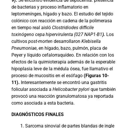
9).
Se encontró evidencia de septicemia: presencia
de bacterias y proceso inflamatorio en
leptomenínges, hígado y bazo. El estudio del tejido
colónico con reacción en cadena de la polimerasa
en tiempo real aisló
Clostridiodes difficile
toxinógeno cepa hipervirulenta (027 NAP1-B1
).
Los
cultivos
post-morten
desarrollaron
Klebisella
Pneumoniae
, en hígado, bazo, pulmón, placa de
Peyer y líquido cefalorraquídeo. En relación con los
efectos de la quimioterapia además de la esperable
hipoplasia leve de la médula ósea, fue llamativo el
proceso de mucositis en el esófago
(Figuras 10-
11).
Interesantemente se encontró una gastritis
folicular asociada a
Helicobacter pylori
que también
provocó una reacción granulomatosa ya reportada
como asociada a esta bacteria.
DIAGNÓSTICOS FINALES
Sarcoma sinovial de partes blandas de ingle