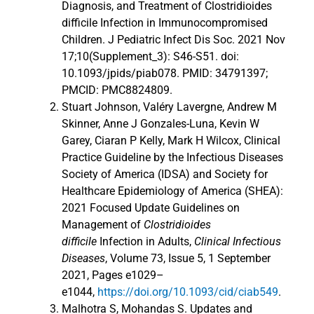
Diagnosis, and Treatment of Clostridioides
difficile Infection in Immunocompromised
Children. J Pediatric Infect Dis Soc. 2021 Nov
17;10(Supplement_3): S46-S51. doi:
10.1093/jpids/piab078. PMID: 34791397;
PMCID: PMC8824809.
Stuart Johnson, Valéry Lavergne, Andrew M
Skinner, Anne J Gonzales-Luna, Kevin W
Garey, Ciaran P Kelly, Mark H Wilcox, Clinical
Practice Guideline by the Infectious Diseases
Society of America (IDSA) and Society for
Healthcare Epidemiology of America (SHEA):
2021 Focused Update Guidelines on
Management of
Clostridioides
difficile
Infection in Adults,
Clinical Infectious
Diseases
, Volume 73, Issue 5, 1 September
2021, Pages e1029–
e1044,
https://doi.org/10.1093/cid/ciab549
.
Malhotra S, Mohandas S. Updates and