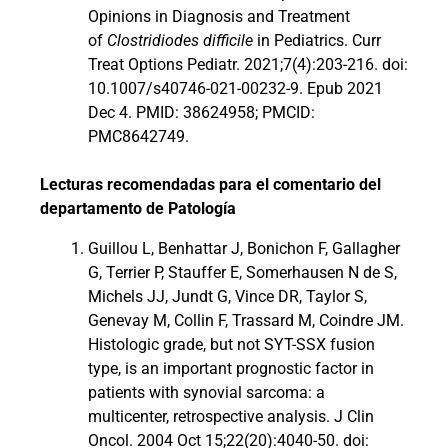
Opinions in Diagnosis and Treatment
of
Clostridiodes difficile
in Pediatrics. Curr
Treat Options Pediatr. 2021;7(4):203-216. doi:
10.1007/s40746-021-00232-9. Epub 2021
Dec 4. PMID: 38624958; PMCID:
PMC8642749.
Lecturas recomendadas para el comentario del
departamento de Patología
Guillou L, Benhattar J, Bonichon F, Gallagher
G, Terrier P, Stauffer E, Somerhausen N de S,
Michels JJ, Jundt G, Vince DR, Taylor S,
Genevay M, Collin F, Trassard M, Coindre JM.
Histologic grade, but not SYT-SSX fusion
type, is an important prognostic factor in
patients with synovial sarcoma: a
multicenter, retrospective analysis. J Clin
Oncol. 2004 Oct 15;22(20):4040-50. doi: