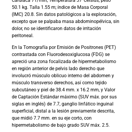
Cardiaca 71/min; Temperatura 37°Celsius; peso
50.1 kg. Talla 1.55 m; índice de Masa Corporal
(IMC) 20.8. Sin datos patológicos a la exploración,
excepto que se palpaba masa abdominopélvica, sin
dolor, no se identificaron datos de irritación
peritoneal.
En la Tomografía por Emisión de Positrones (PET)
contrastada con Fluorodesoxiglucosa (FDG) se
apreció una zona focalizada de hipermetabolismo
en región anterior de pelvis Iado derecho que
involucró músculo oblicuo interno del abdomen y
músculo transverso derechos, así como tejido
subcutáneo y piel de 38.4 mm. x 16.2 mm, y Valor
de Captación Estándar máximo (SUV máx. por sus
siglas en inglés) de 7.7, ganglio linfático inguinal
superficial, distal a la lesión previamente descrita,
que midió 7.7 mm. en su eje corto, con
hipermetabolismo de bajo grado SUV máx. 2.5.