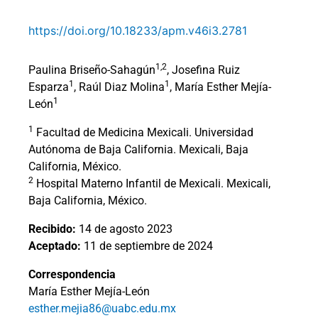
https://doi.org/10.18233/apm.v46i3.2781
1,2
Paulina Briseño-Sahagún
, Josefina Ruiz
1
1
Esparza
, Raúl Diaz Molina
, María Esther Mejía-
1
León
1
Facultad de Medicina Mexicali. Universidad
Autónoma de Baja California. Mexicali, Baja
California, México.
2
Hospital Materno Infantil de Mexicali. Mexicali,
Baja California, México.
Recibido:
14 de agosto 2023
Aceptado:
11 de septiembre de 2024
Correspondencia
María Esther Mejía-León
esther.mejia86@uabc.edu.mx