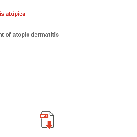
is atópica
 of atopic dermatitis