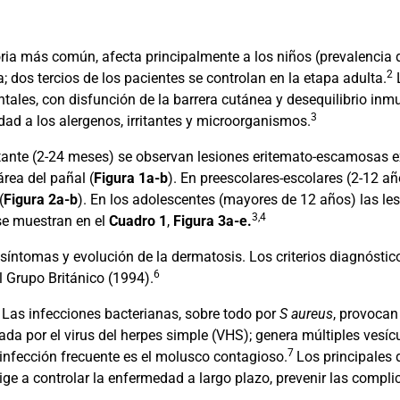
ia más común, afecta principalmente a los niños (prevalencia d
2
a; dos tercios de los pacientes se controlan en la etapa adulta.
L
tales, con disfunción de la barrera cutánea y desequilibrio inm
3
ad a los alergenos, irritantes y microorganismos.
actante (2-24 meses) se observan lesiones eritemato-escamosas e
área del pañal (
Figura 1a-b
). En preescolares-escolares (2-12 a
(
Figura 2a-b
). En los adolescentes (mayores de 12 años) las le
3,4
 se muestran en el
Cuadro 1
,
Figura 3a-e.
 síntomas y evolución de la dermatosis. Los criterios diagnóstic
6
l Grupo Británico (1994).
 Las infecciones bacterianas, sobre todo por
S aureus
, provocan 
a por el virus del herpes simple (VHS); genera múltiples vesíc
7
a infección frecuente es el molusco contagioso.
Los principales 
irige a controlar la enfermedad a largo plazo, prevenir las compl