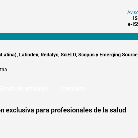
Avis
I
e-I
tina), Latindex, Redalyc, SciELO, Scopus y Emerging Sources
tría
Envío de artículos
Contacto
n exclusiva para profesionales de la salud