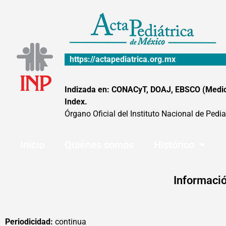
Ir
al
contenido
https://actapediatrica.org.mx
Indizada en: CONACyT, DOAJ, EBSCO (MedicLa
Index.
Órgano Oficial del Instituto Nacional de Pedia
Inicio
Quiénes somos
Histórico
Informació
Periodicidad:
continua