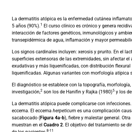
La dermatitis atópica es la enfermedad cutánea inflamator
1
5 años (90%).
El curso clínico es crónico y genera recidiv
interacción de factores genéticos, inmunológicos y ambien
transepidérmica de agua, inflamación y mayor permeabilid
Los signos cardinales incluyen: xerosis y prurito. En el l
superficies extensoras de las extremidades, sin afectar el 
exudativas y más liquenificadas, con distribución flexural 
liquenificadas. Algunas variantes con morfología atípica
El diagnóstico se establece con la topografía, morfología,
2
5
investigación,
son los de Hanifin y Rajka (1980)
y los de
La dermatitis atópica puede complicarse con infecciones.
eccema. El eccema
herpeticum
es una complicación causad
sacabocado (
Figura 4a-b
), fiebre y malestar general. Otr
muestran en el
Cuadro 2
. El objetivo del tratamiento se d
8-11
de los pacientes.