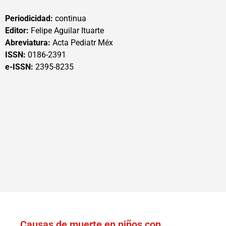
Periodicidad:
continua
Editor:
Felipe Aguilar Ituarte
Abreviatura:
Acta Pediatr Méx
ISSN:
0186-2391
e-ISSN:
2395-8235
Causas de muerte en niños con