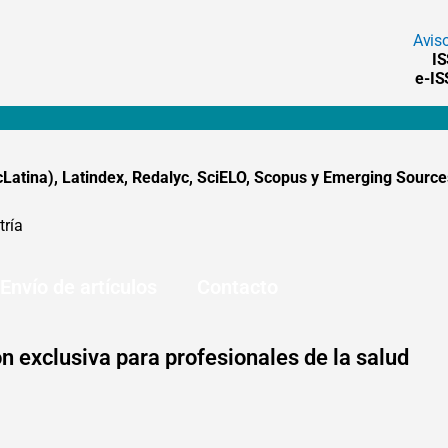
Avis
I
e-I
tina), Latindex, Redalyc, SciELO, Scopus y Emerging Sources
tría
Envío de artículos
Contacto
n exclusiva para profesionales de la salud