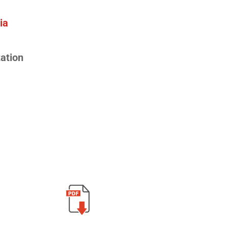
ia
ation