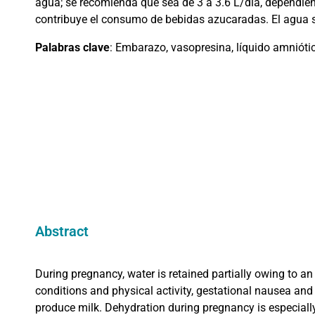
agua; se recomienda que sea de 3 a 3.6 L/día, dependie
contribuye el consumo de bebidas azucaradas. El agua s
Palabras clave
: Embarazo, vasopresina, líquido amnióti
Abstract
During pregnancy, water is retained partially owing to an
conditions and physical activity, gestational nausea and 
produce milk. Dehydration during pregnancy is especial