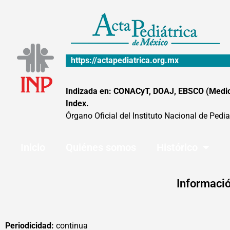
Ir
al
contenido
https://actapediatrica.org.mx
Indizada en: CONACyT, DOAJ, EBSCO (MedicLa
Index.
Órgano Oficial del Instituto Nacional de Pedia
Inicio
Quiénes somos
Histórico
Informació
Periodicidad:
continua