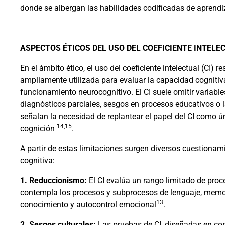
donde se albergan las habilidades codificadas de aprendiza
ASPECTOS ÉTICOS DEL USO DEL COEFICIENTE INTELE
En el ámbito ético, el uso del coeficiente intelectual (CI
ampliamente utilizada para evaluar la capacidad cognitiv
funcionamiento neurocognitivo. El CI suele omitir variable
diagnósticos parciales, sesgos en procesos educativos o l
señalan la necesidad de replantear el papel del CI como 
14,15
cognición
.
A partir de estas limitaciones surgen diversos cuestionami
cognitiva:
1. Reduccionismo:
El CI evalúa un rango limitado de proc
contempla los procesos y subprocesos de lenguaje, memoria
13
conocimiento y autocontrol emocional
.
2. Sesgos culturales:
Las pruebas de CI, diseñadas en con