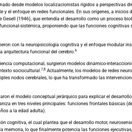
ionado desde modelos localizacionistas rígidos a perspectivas 
te y el enfoque en redes funcionales. En sus orígenes, a inicios d
de Gesell (1946), que entendía el desarrollo como un proceso bi
 funcional-sistémica, proponiendo que las funciones cognitivas 
ieron con la neuropsicología cognitiva y el enfoque modular ins
6
la arquitectura funcional del cerebro.
iencia computacional, surgieron modelos dinámico-interaccionis
7,8
ntexto sociocultural.
Actualmente, los modelos de redes neur
ltiples nodos cerebrales, lo que ha transformado las intervencio
aron el modelo conceptual jerárquico para explicar el desarroll
iza en tres niveles principales: funciones frontales básicas (de
ños a la edad adulta).
ón cognitiva, el cual plantea que el desarrollo motor, neurosenso
 la memoria, lo que finalmente potencia las funciones ejecutiva