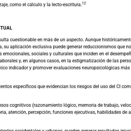
12
je, como el cálculo y la lecto-escritura.
CTUAL
) resulta cuestionable en más de un aspecto. Aunque históricamen
a, su aplicación exclusiva puede generar reduccionismos que no 
s emocionales, sociales y culturales que inciden en el desempeño
aborales y, en algunos casos, en la estigmatización de las per
único indicador y promover evaluaciones neuropsicológicas más 
entos específicos que evidencian los riesgos del uso del CI como
esos cognitivos (razonamiento lógico, memoria de trabajo, velo
, atención, percepción, funciones ejecutivas, habilidades de a
textos occidentales y urbanos, pueden generar resultados injus