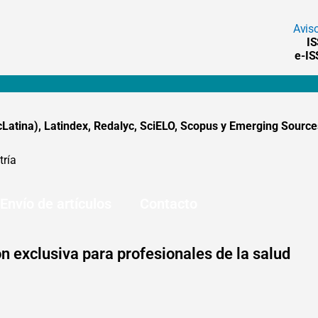
Avis
I
e-I
tina), Latindex, Redalyc, SciELO, Scopus y Emerging Sources
tría
Envío de artículos
Contacto
n exclusiva para profesionales de la salud