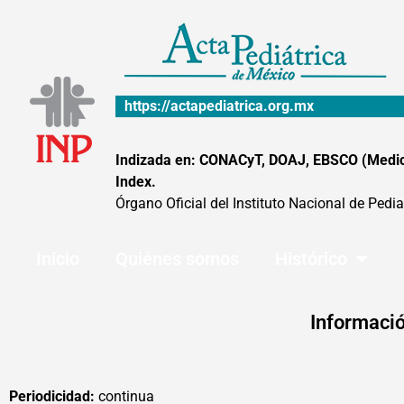
Ir
al
contenido
https://actapediatrica.org.mx
Indizada en: CONACyT, DOAJ, EBSCO (MedicLa
Index.
Órgano Oficial del Instituto Nacional de Pedia
Inicio
Quiénes somos
Histórico
Informació
Periodicidad:
continua