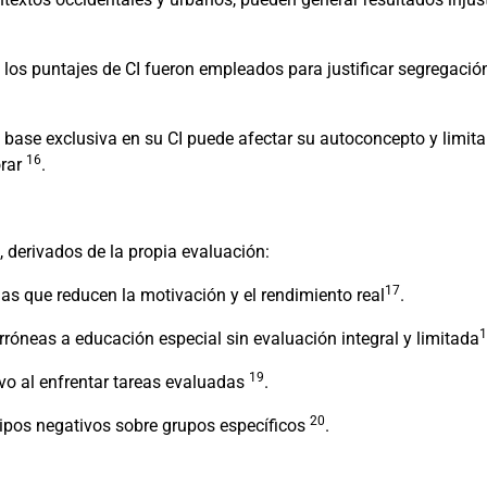
, los puntajes de CI fueron empleados para justificar segregación
base exclusiva en su CI puede afectar su autoconcepto y limitar
16
orar
.
, derivados de la propia evaluación:
17
as que reducen la motivación y el rendimiento real
.
1
rróneas a educación especial sin evaluación integral y limitada
19
vo al enfrentar tareas evaluadas
.
20
tipos negativos sobre grupos específicos
.