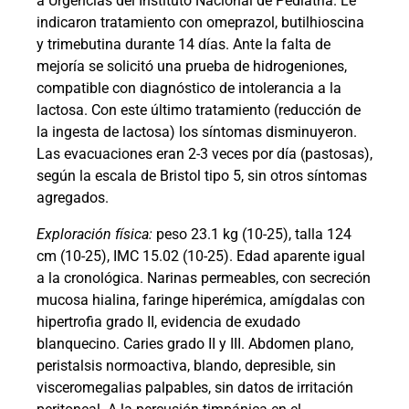
a Urgencias del Instituto Nacional de Pediatría. Le
indicaron tratamiento con omeprazol, butilhioscina
y trimebutina durante 14 días. Ante la falta de
mejoría se solicitó una prueba de hidrogeniones,
compatible con diagnóstico de intolerancia a la
lactosa. Con este último tratamiento (reducción de
la ingesta de lactosa) los síntomas disminuyeron.
Las evacuaciones eran 2-3 veces por día (pastosas),
según la escala de Bristol tipo 5, sin otros síntomas
agregados.
Exploración física:
peso 23.1 kg (10-25), talla 124
cm (10-25), IMC 15.02 (10-25). Edad aparente igual
a la cronológica. Narinas permeables, con secreción
mucosa hialina, faringe hiperémica, amígdalas con
hipertrofia grado II, evidencia de exudado
blanquecino. Caries grado II y III. Abdomen plano,
peristalsis normoactiva, blando, depresible, sin
visceromegalias palpables, sin datos de irritación