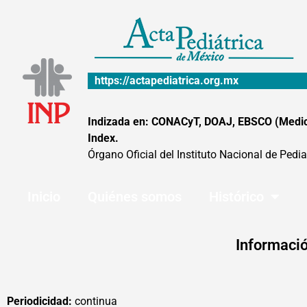
Ir
al
contenido
https://actapediatrica.org.mx
Indizada en: CONACyT, DOAJ, EBSCO (MedicLa
Index.
Órgano Oficial del Instituto Nacional de Pedia
Inicio
Quiénes somos
Histórico
Informació
Periodicidad:
continua