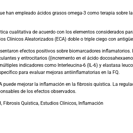
 que han empleado ácidos grasos omega-3 como terapia sobre la
ática cualitativa de acuerdo con los elementos considerados par
ios Clínicos Aleatorizados (ECA) doble o triple ciego con antig
sentaron efectos positivos sobre biomarcadores inflamatorios. 
rculantes y eritrocitarios ((incremento en el ácido docosahexaen
ltiples indicadores como Interleucina-6 (IL-6) y elastasa leuco
pecífico para evaluar mejoras antiinflamatorias en la FQ.
uede mejorar la inflamación en la fibrosis quística. La regulaci
sponsables de los efectos observados.
ibrosis Quística, Estudios Clínicos, Inflamación