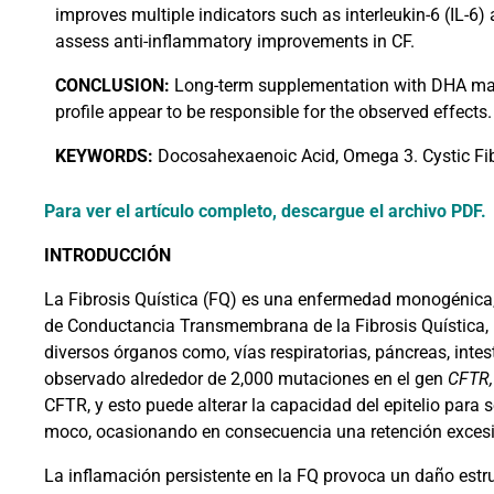
improves multiple indicators such as interleukin-6 (IL-6)
assess anti-inflammatory improvements in CF.
CONCLUSION:
Long-term supplementation with DHA may i
profile appear to be responsible for the observed effects.
KEYWORDS:
Docosahexaenoic Acid, Omega 3. Cystic Fibr
Para ver el artículo completo, descargue el archivo PDF.
INTRODUCCIÓN
La Fibrosis Quística (FQ) es una enfermedad monogénica
de Conductancia Transmembrana de la Fibrosis Quística, por
diversos órganos como, vías respiratorias, páncreas, intest
observado alrededor de 2,000 mutaciones en el gen
CFTR,
CFTR, y esto puede alterar la capacidad del epitelio para se
moco, ocasionando en consecuencia una retención excesi
La inflamación persistente en la FQ provoca un daño estr