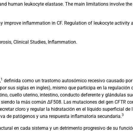
 and human leukocyte elastase. The main limitations involve the 
mprove inflammation in CF. Regulation of leukocyte activity a
osis, Clinical Studies, Inflammation.
1
,
definida como un trastorno autosómico recesivo causado por 
 sus siglas en ingles), mismo que participa en la regulación del
ino, cuello uterino, intestino, conducto deferente y glándulas su
siendo la más común ∆F508. Las mutaciones del gen
CFTR
co
cretar cloro y regular la hidratación en el líquido superficial de 
3
va de patógenos y una respuesta inflamatoria secundaria.
uctural en cada sistema y un detrimento progresivo de su func