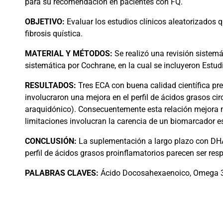
para su recomendación en pacientes con FQ.
OBJETIVO:
Evaluar los estudios clínicos aleatorizados
fibrosis quística.
MATERIAL
Y MÉTODOS:
Se realizó una revisión sistem
sistemática por Cochrane, en la cual se incluyeron Estud
RESULTADOS:
Tres ECA con buena calidad científica pre
involucraron una mejora en el perfil de ácidos grasos ci
araquidónico). Consecuentemente esta relación mejora mú
limitaciones involucran la carencia de un biomarcador es
CONCLUSIÓN:
La suplementación a largo plazo con DHA p
perfil de ácidos grasos proinflamatorios parecen ser re
PALABRAS
CLAVES:
Ácido Docosahexaenoico, Omega 3, F