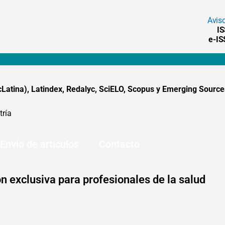
Avis
I
e-I
tina), Latindex, Redalyc, SciELO, Scopus y Emerging Sources
tría
Envío de artículos
Contacto
n exclusiva para profesionales de la salud